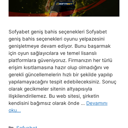
Sofyabet geniş bahis seçenekleri Sofyabet
geniş bahis seçenekleri oyunu yelpazesini
genişletmeye devam ediyor. Bunu başarmak
için oyun sağlayıcılara ve temel lisanslı
platformlara güveniyoruz. Firmanızın her türlü
erişim kısıtlamasına hazır olup olmadığını ve
gerekli güncellemelerin hızlı bir şekilde yapılıp
yapılamayacağını tespit edebileceksiniz. Sonuç
olarak gecikmeler sitenin altyapısıyla
ilişkilendirilemez. Bu web sitesi, şirketin
kendisini bağımsız olarak önde …
Devamını
oku…
Kategoriler