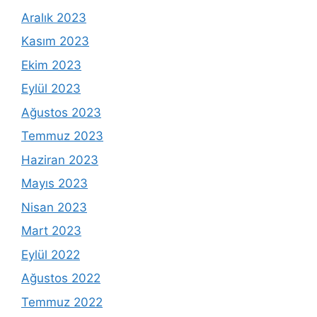
Aralık 2023
Kasım 2023
Ekim 2023
Eylül 2023
Ağustos 2023
Temmuz 2023
Haziran 2023
Mayıs 2023
Nisan 2023
Mart 2023
Eylül 2022
Ağustos 2022
Temmuz 2022