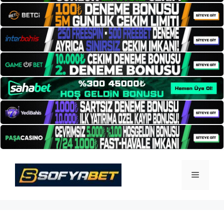
İçeriğe
atla
Menü