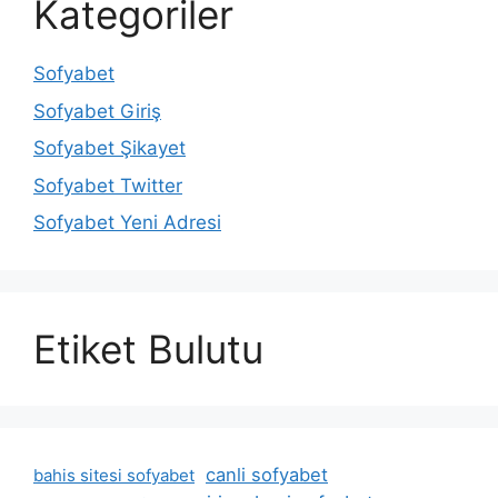
Kategoriler
Sofyabet
Sofyabet Giriş
Sofyabet Şikayet
Sofyabet Twitter
Sofyabet Yeni Adresi
Etiket Bulutu
canli sofyabet
bahis sitesi sofyabet