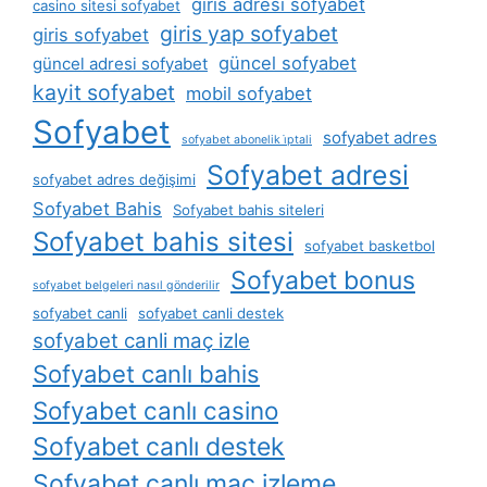
giris adresi sofyabet
casino sitesi sofyabet
giris yap sofyabet
giris sofyabet
güncel sofyabet
güncel adresi sofyabet
kayit sofyabet
mobil sofyabet
Sofyabet
sofyabet adres
sofyabet abonelik i̇ptali
Sofyabet adresi
sofyabet adres değişimi
Sofyabet Bahis
Sofyabet bahis siteleri
Sofyabet bahis sitesi
sofyabet basketbol
Sofyabet bonus
sofyabet belgeleri nasıl gönderilir
sofyabet canli
sofyabet canli destek
sofyabet canli maç izle
Sofyabet canlı bahis
Sofyabet canlı casino
Sofyabet canlı destek
Sofyabet canlı maç izleme