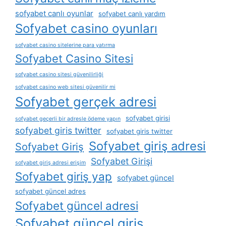
sofyabet canlı oyunlar
sofyabet canlı yardım
Sofyabet casino oyunları
sofyabet casino sitelerine para yatırma
Sofyabet Casino Sitesi
sofyabet casino sitesi güvenilirliği
sofyabet casino web sitesi güvenilir mi
Sofyabet gerçek adresi
sofyabet girisi
sofyabet geçerli bir adresle ödeme yapın
sofyabet giris twitter
sofyabet giris twitter
Sofyabet giriş adresi
Sofyabet Giriş
Sofyabet Girişi
sofyabet giriş adresi erişim
Sofyabet giriş yap
sofyabet güncel
sofyabet güncel adres
Sofyabet güncel adresi
Sofyabet güncel giriş