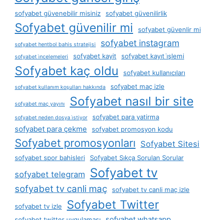
sofyabet güvenebilir misiniz
sofyabet güvenilirlik
Sofyabet güvenilir mi
sofyabet güvenlir mi
sofyabet instagram
sofyabet hentbol bahis stratejisi
sofyabet kayit
sofyabet kayıt i̇şlemi
sofyabet i̇ncelemeleri
Sofyabet kaç oldu
sofyabet kullanıcıları
sofyabet maç izle
sofyabet kullanım koşulları hakkında
Sofyabet nasıl bir site
sofyabet maç yayını
sofyabet para yatirma
sofyabet neden dosya i̇stiyor
sofyabet para çekme
sofyabet promosyon kodu
Sofyabet promosyonları
Sofyabet Sitesi
sofyabet spor bahisleri
Sofyabet Sıkça Sorulan Sorular
Sofyabet tv
sofyabet telegram
sofyabet tv canli maç
sofyabet tv canli maç izle
Sofyabet Twitter
sofyabet tv izle
sofyabet whatsapp
sofyabet twitter uygulaması