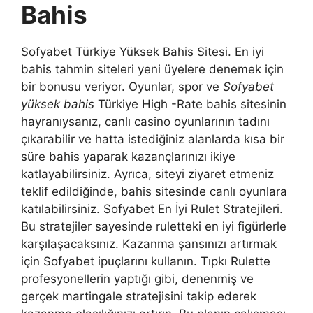
Bahis
Sofyabet Türkiye Yüksek Bahis Sitesi. En iyi
bahis tahmin siteleri yeni üyelere denemek için
bir bonusu veriyor. Oyunlar, spor ve
Sofyabet
yüksek bahis
Türkiye High -Rate bahis sitesinin
hayranıysanız, canlı casino oyunlarının tadını
çıkarabilir ve hatta istediğiniz alanlarda kısa bir
süre bahis yaparak kazançlarınızı ikiye
katlayabilirsiniz. Ayrıca, siteyi ziyaret etmeniz
teklif edildiğinde, bahis sitesinde canlı oyunlara
katılabilirsiniz. Sofyabet En İyi Rulet Stratejileri.
Bu stratejiler sayesinde ruletteki en iyi figürlerle
karşılaşacaksınız. Kazanma şansınızı artırmak
için Sofyabet ipuçlarını kullanın. Tıpkı Rulette
profesyonellerin yaptığı gibi, denenmiş ve
gerçek martingale stratejisini takip ederek