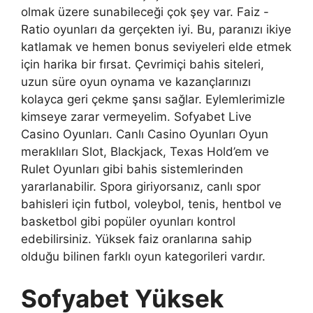
olmak üzere sunabileceği çok şey var. Faiz -
Ratio oyunları da gerçekten iyi. Bu, paranızı ikiye
katlamak ve hemen bonus seviyeleri elde etmek
için harika bir fırsat. Çevrimiçi bahis siteleri,
uzun süre oyun oynama ve kazançlarınızı
kolayca geri çekme şansı sağlar. Eylemlerimizle
kimseye zarar vermeyelim. Sofyabet Live
Casino Oyunları. Canlı Casino Oyunları Oyun
meraklıları Slot, Blackjack, Texas Hold’em ve
Rulet Oyunları gibi bahis sistemlerinden
yararlanabilir. Spora giriyorsanız, canlı spor
bahisleri için futbol, voleybol, tenis, hentbol ve
basketbol gibi popüler oyunları kontrol
edebilirsiniz. Yüksek faiz oranlarına sahip
olduğu bilinen farklı oyun kategorileri vardır.
Sofyabet Yüksek