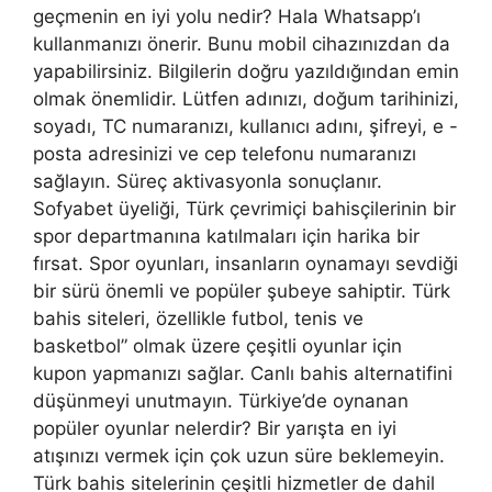
geçmenin en iyi yolu nedir? Hala Whatsapp’ı
kullanmanızı önerir. Bunu mobil cihazınızdan da
yapabilirsiniz. Bilgilerin doğru yazıldığından emin
olmak önemlidir. Lütfen adınızı, doğum tarihinizi,
soyadı, TC numaranızı, kullanıcı adını, şifreyi, e -
posta adresinizi ve cep telefonu numaranızı
sağlayın. Süreç aktivasyonla sonuçlanır.
Sofyabet üyeliği, Türk çevrimiçi bahisçilerinin bir
spor departmanına katılmaları için harika bir
fırsat. Spor oyunları, insanların oynamayı sevdiği
bir sürü önemli ve popüler şubeye sahiptir. Türk
bahis siteleri, özellikle futbol, tenis ve
basketbol” olmak üzere çeşitli oyunlar için
kupon yapmanızı sağlar. Canlı bahis alternatifini
düşünmeyi unutmayın. Türkiye’de oynanan
popüler oyunlar nelerdir? Bir yarışta en iyi
atışınızı vermek için çok uzun süre beklemeyin.
Türk bahis sitelerinin çeşitli hizmetler de dahil