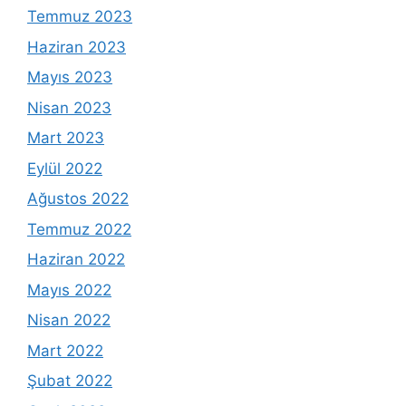
Temmuz 2023
Haziran 2023
Mayıs 2023
Nisan 2023
Mart 2023
Eylül 2022
Ağustos 2022
Temmuz 2022
Haziran 2022
Mayıs 2022
Nisan 2022
Mart 2022
Şubat 2022