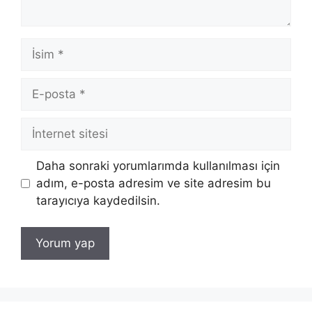
İsim
E-
posta
İnternet
sitesi
Daha sonraki yorumlarımda kullanılması için
adım, e-posta adresim ve site adresim bu
tarayıcıya kaydedilsin.