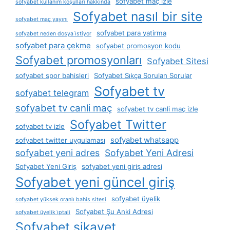
sofyabet maç izle
sofyabet kullanım koşulları hakkında
Sofyabet nasıl bir site
sofyabet maç yayını
sofyabet para yatirma
sofyabet neden dosya i̇stiyor
sofyabet para çekme
sofyabet promosyon kodu
Sofyabet promosyonları
Sofyabet Sitesi
sofyabet spor bahisleri
Sofyabet Sıkça Sorulan Sorular
Sofyabet tv
sofyabet telegram
sofyabet tv canli maç
sofyabet tv canli maç izle
Sofyabet Twitter
sofyabet tv izle
sofyabet whatsapp
sofyabet twitter uygulaması
sofyabet yeni adres
Sofyabet Yeni Adresi
Sofyabet Yeni Giriş
sofyabet yeni giriş adresi
Sofyabet yeni güncel giriş
sofyabet üyelik
sofyabet yüksek oranlı bahis sitesi
Sofyabet Şu Anki Adresi
sofyabet üyelik i̇ptali
Sofyabet şikayet