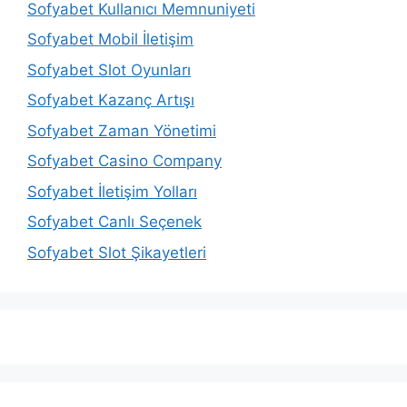
Sofyabet Kullanıcı Memnuniyeti
Sofyabet Mobil İletişim
Sofyabet Slot Oyunları
Sofyabet Kazanç Artışı
Sofyabet Zaman Yönetimi
Sofyabet Casino Company
Sofyabet İletişim Yolları
Sofyabet Canlı Seçenek
Sofyabet Slot Şikayetleri