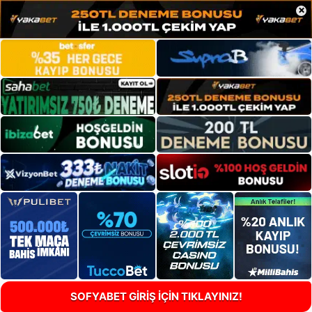
×
SOFYABET GİRİŞ İÇİN TIKLAYINIZ!