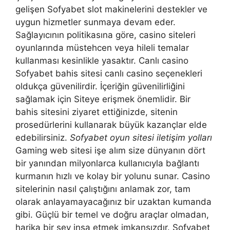
gelişen Sofyabet slot makinelerini destekler ve
uygun hizmetler sunmaya devam eder.
Sağlayıcının politikasına göre, casino siteleri
oyunlarında müstehcen veya hileli temalar
kullanması kesinlikle yasaktır. Canlı casino
Sofyabet bahis sitesi canlı casino seçenekleri
oldukça güvenilirdir. İçeriğin güvenilirliğini
sağlamak için Siteye erişmek önemlidir. Bir
bahis sitesini ziyaret ettiğinizde, sitenin
prosedürlerini kullanarak büyük kazançlar elde
edebilirsiniz.
Sofyabet oyun sitesi iletişim yolları
Gaming web sitesi işe alım size dünyanın dört
bir yanından milyonlarca kullanıcıyla bağlantı
kurmanın hızlı ve kolay bir yolunu sunar. Casino
sitelerinin nasıl çalıştığını anlamak zor, tam
olarak anlayamayacağınız bir uzaktan kumanda
gibi. Güçlü bir temel ve doğru araçlar olmadan,
harika bir şey inşa etmek imkansızdır. Sofyabet