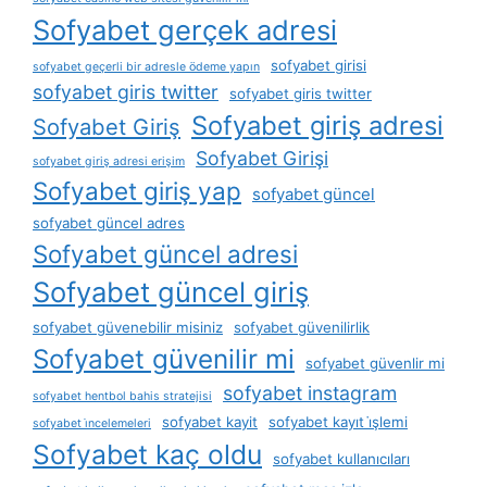
Sofyabet gerçek adresi
sofyabet girisi
sofyabet geçerli bir adresle ödeme yapın
sofyabet giris twitter
sofyabet giris twitter
Sofyabet giriş adresi
Sofyabet Giriş
Sofyabet Girişi
sofyabet giriş adresi erişim
Sofyabet giriş yap
sofyabet güncel
sofyabet güncel adres
Sofyabet güncel adresi
Sofyabet güncel giriş
sofyabet güvenebilir misiniz
sofyabet güvenilirlik
Sofyabet güvenilir mi
sofyabet güvenlir mi
sofyabet instagram
sofyabet hentbol bahis stratejisi
sofyabet kayit
sofyabet kayıt i̇şlemi
sofyabet i̇ncelemeleri
Sofyabet kaç oldu
sofyabet kullanıcıları