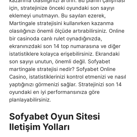
kazanma olasılığınızı artırın. Bu planın çalışması
için, stratejinize önceki oyundaki son sayıyı
eklemeyi unutmayın. Bu sayıları ezerek,
Martingale stratejisini kullanırken kazanma
olasılığınızı önemli ölçüde artırabilirsiniz. Online
bir casinoda canlı rulet oynadığınızda,
ekranınızdaki son 14 top numarasına ve diğer
istatistiklere kolayca erişebilirsiniz. Ekrandaki
son sayıyı unutun, önemli değil. Sofyabet
martingale stratejisi nedir? Sofyabet Online
Casino, istatistiklerinizi kontrol etmenizi ve nasıl
yaptığınızı görmenizi sağlar. Stratejinizi son 14
oyundaki en iyi performansınıza göre
planlayabilirsiniz.
Sofyabet Oyun Sitesi
Iletişim Yolları