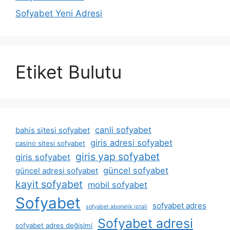
Sofyabet Yeni Adresi
Etiket Bulutu
canli sofyabet
bahis sitesi sofyabet
giris adresi sofyabet
casino sitesi sofyabet
giris yap sofyabet
giris sofyabet
güncel sofyabet
güncel adresi sofyabet
kayit sofyabet
mobil sofyabet
Sofyabet
sofyabet adres
sofyabet abonelik i̇ptali
Sofyabet adresi
sofyabet adres değişimi