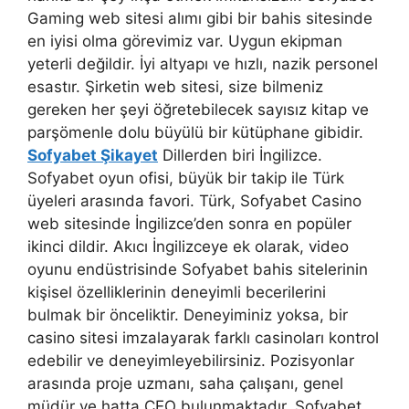
Gaming web sitesi alımı gibi bir bahis sitesinde
en iyisi olma görevimiz var. Uygun ekipman
yeterli değildir. İyi altyapı ve hızlı, nazik personel
esastır. Şirketin web sitesi, size bilmeniz
gereken her şeyi öğretebilecek sayısız kitap ve
parşömenle dolu büyülü bir kütüphane gibidir.
Sofyabet Şikayet
Dillerden biri İngilizce.
Sofyabet oyun ofisi, büyük bir takip ile Türk
üyeleri arasında favori. Türk, Sofyabet Casino
web sitesinde İngilizce’den sonra en popüler
ikinci dildir. Akıcı İngilizceye ek olarak, video
oyunu endüstrisinde Sofyabet bahis sitelerinin
kişisel özelliklerinin deneyimli becerilerini
bulmak bir önceliktir. Deneyiminiz yoksa, bir
casino sitesi imzalayarak farklı casinoları kontrol
edebilir ve deneyimleyebilirsiniz. Pozisyonlar
arasında proje uzmanı, saha çalışanı, genel
müdür ve hatta CEO bulunmaktadır. Sofyabet