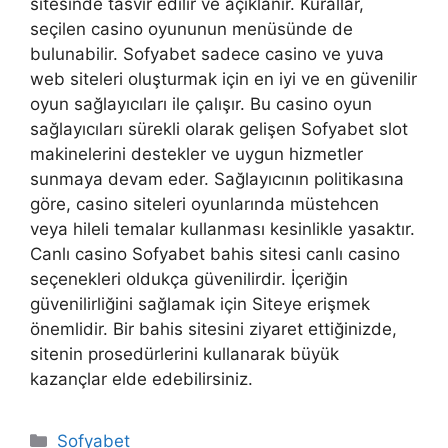
sitesinde tasvir edilir ve açıklanır. Kurallar,
seçilen casino oyununun menüsünde de
bulunabilir. Sofyabet sadece casino ve yuva
web siteleri oluşturmak için en iyi ve en güvenilir
oyun sağlayıcıları ile çalışır. Bu casino oyun
sağlayıcıları sürekli olarak gelişen Sofyabet slot
makinelerini destekler ve uygun hizmetler
sunmaya devam eder. Sağlayıcının politikasına
göre, casino siteleri oyunlarında müstehcen
veya hileli temalar kullanması kesinlikle yasaktır.
Canlı casino Sofyabet bahis sitesi canlı casino
seçenekleri oldukça güvenilirdir. İçeriğin
güvenilirliğini sağlamak için Siteye erişmek
önemlidir. Bir bahis sitesini ziyaret ettiğinizde,
sitenin prosedürlerini kullanarak büyük
kazançlar elde edebilirsiniz.
Kategoriler
Sofyabet