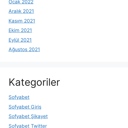
Ocak 2022
Aralık 2021
Kasım 2021
Ekim 2021
Eylül 2021
Ağustos 2021
Kategoriler
Sofyabet
Sofyabet Giriş
Sofyabet Şikayet
Sofyabet Twitter