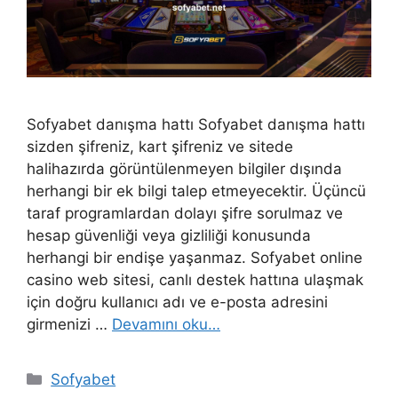
Sofyabet danışma hattı Sofyabet danışma hattı
sizden şifreniz, kart şifreniz ve sitede
halihazırda görüntülenmeyen bilgiler dışında
herhangi bir ek bilgi talep etmeyecektir. Üçüncü
taraf programlardan dolayı şifre sorulmaz ve
hesap güvenliği veya gizliliği konusunda
herhangi bir endişe yaşanmaz. Sofyabet online
casino web sitesi, canlı destek hattına ulaşmak
için doğru kullanıcı adı ve e-posta adresini
girmenizi …
Devamını oku…
Kategoriler
Sofyabet