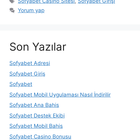
Sofyabet Casino Sitesi
,
Sofyabet Girişi
Yorum yap
Son Yazılar
Sofyabet Adresi
Sofyabet Giriş
Sofyabet
Sofyabet Mobil Uygulaması Nasıl İndirilir
Sofyabet Ana Bahis
Sofyabet Destek Ekibi
Sofyabet Mobil Bahis
Sofyabet Casino Bonusu