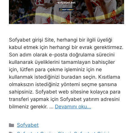
Sofyabet girişi Site, herhangi bir ilgili üyeliği
kabul etmek için herhangi bir evrak gerektirmez.
Son adım olarak e-posta doğrulama sürecini
kullanarak üyeliklerini tamamlayan bahisçiler
için, lütfen para çekme işleminiz için ne
kullanmak istediğinizi buradan seçin. Kısıtlama
olmaksızın istediğiniz yöntemi seçme şansına
sahipsiniz. Sofyabet web sitesine kolayca para
transferi yapmak için Sofyabet yatırım adresini
bilmeniz gerekir. …
Devamını oku…
Kategoriler
Sofyabet
Etiketler