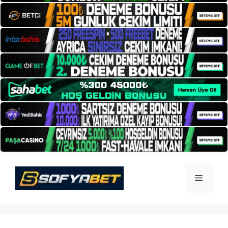
İçeriğe
atla
Menü