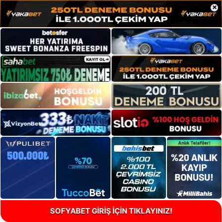
×
SOFYABET GİRİŞ İÇİN TIKLAYINIZ!