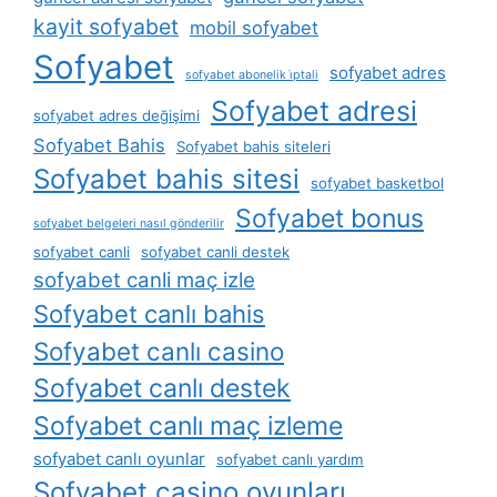
kayit sofyabet
mobil sofyabet
Sofyabet
sofyabet adres
sofyabet abonelik i̇ptali
Sofyabet adresi
sofyabet adres değişimi
Sofyabet Bahis
Sofyabet bahis siteleri
Sofyabet bahis sitesi
sofyabet basketbol
Sofyabet bonus
sofyabet belgeleri nasıl gönderilir
sofyabet canli
sofyabet canli destek
sofyabet canli maç izle
Sofyabet canlı bahis
Sofyabet canlı casino
Sofyabet canlı destek
Sofyabet canlı maç izleme
sofyabet canlı oyunlar
sofyabet canlı yardım
Sofyabet casino oyunları