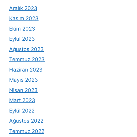
Aralık 2023
Kasım 2023
Ekim 2023
Eylül 2023
Ağustos 2023
Temmuz 2023
Haziran 2023
Mayıs 2023
Nisan 2023
Mart 2023
Eylül 2022
Ağustos 2022
Temmuz 2022