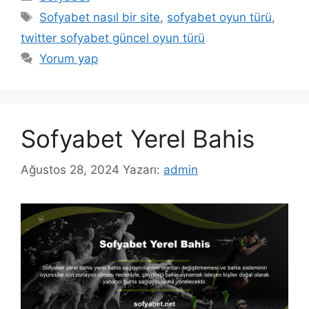
Etiketler
Sofyabet nasıl bir site
,
sofyabet oyun türü
,
twitter sofyabet güncel oyun türü
Yorum yap
Sofyabet Yerel Bahis
Ağustos 28, 2024
Yazarı:
admin