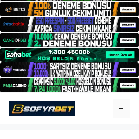
İçeriğe
atla
Menü