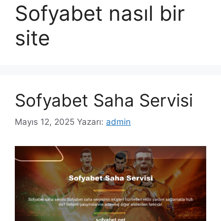
Sofyabet nasıl bir
site
Sofyabet Saha Servisi
Mayıs 12, 2025
Yazarı:
admin