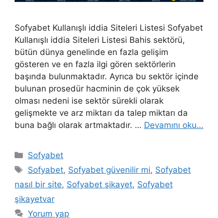
Sofyabet Kullanışlı iddia Siteleri Listesi Sofyabet
Kullanışlı iddia Siteleri Listesi Bahis sektörü,
bütün dünya genelinde en fazla gelişim
gösteren ve en fazla ilgi gören sektörlerin
başında bulunmaktadır. Ayrıca bu sektör içinde
bulunan prosedür hacminin de çok yüksek
olması nedeni ise sektör sürekli olarak
gelişmekte ve arz miktarı da talep miktarı da
buna bağlı olarak artmaktadır. …
Devamını oku…
Kategoriler
Sofyabet
Etiketler
Sofyabet
,
Sofyabet güvenilir mi
,
Sofyabet
nasıl bir site
,
Sofyabet şikayet
,
Sofyabet
şikayetvar
Yorum yap