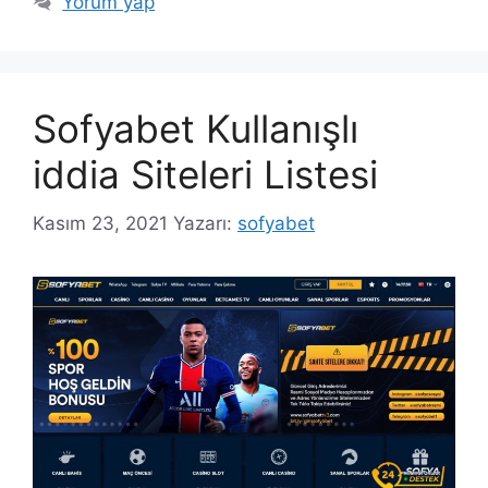
Yorum yap
Sofyabet Kullanışlı
iddia Siteleri Listesi
Kasım 23, 2021
Yazarı:
sofyabet