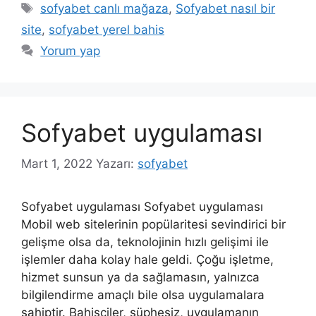
Etiketler
sofyabet canlı mağaza
,
Sofyabet nasıl bir
site
,
sofyabet yerel bahis
Yorum yap
Sofyabet uygulaması
Mart 1, 2022
Yazarı:
sofyabet
Sofyabet uygulaması Sofyabet uygulaması
Mobil web sitelerinin popülaritesi sevindirici bir
gelişme olsa da, teknolojinin hızlı gelişimi ile
işlemler daha kolay hale geldi. Çoğu işletme,
hizmet sunsun ya da sağlamasın, yalnızca
bilgilendirme amaçlı bile olsa uygulamalara
sahiptir. Bahisçiler, şüphesiz, uygulamanın