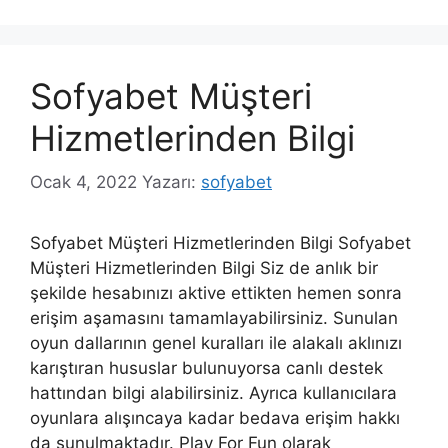
Sofyabet Müşteri
Hizmetlerinden Bilgi
Ocak 4, 2022
Yazarı:
sofyabet
Sofyabet Müşteri Hizmetlerinden Bilgi Sofyabet
Müşteri Hizmetlerinden Bilgi Siz de anlık bir
şekilde hesabınızı aktive ettikten hemen sonra
erişim aşamasını tamamlayabilirsiniz. Sunulan
oyun dallarının genel kuralları ile alakalı aklınızı
karıştıran hususlar bulunuyorsa canlı destek
hattından bilgi alabilirsiniz. Ayrıca kullanıcılara
oyunlara alışıncaya kadar bedava erişim hakkı
da sunulmaktadır. Play For Fun olarak