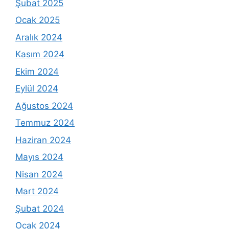
Şubat 2025
Ocak 2025
Aralık 2024
Kasım 2024
Ekim 2024
Eylül 2024
Ağustos 2024
Temmuz 2024
Haziran 2024
Mayıs 2024
Nisan 2024
Mart 2024
Şubat 2024
Ocak 2024