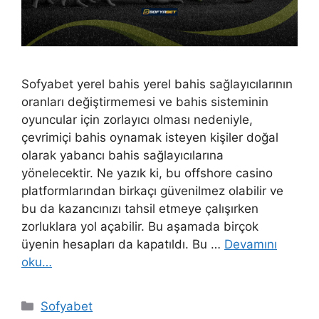
Sofyabet yerel bahis yerel bahis sağlayıcılarının
oranları değiştirmemesi ve bahis sisteminin
oyuncular için zorlayıcı olması nedeniyle,
çevrimiçi bahis oynamak isteyen kişiler doğal
olarak yabancı bahis sağlayıcılarına
yönelecektir. Ne yazık ki, bu offshore casino
platformlarından birkaçı güvenilmez olabilir ve
bu da kazancınızı tahsil etmeye çalışırken
zorluklara yol açabilir. Bu aşamada birçok
üyenin hesapları da kapatıldı. Bu …
Devamını
oku…
Kategoriler
Sofyabet