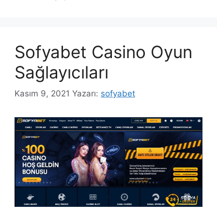
Sofyabet Casino Oyun
Sağlayıcıları
Kasım 9, 2021
Yazarı:
sofyabet