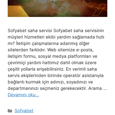
Sofyabet saha servisi Sofyabet saha servisinin
müşteri hizmetleri ekibi yardım sağlamada hızlı
mı? İletişim çalışmalarına adanmış diğer
sitelerden farklıdır. Web sitemize e-posta,
iletişim formu, sosyal medya platformları ve
çevrimiçi yardım hattımız dahil olmak üzere
çeşitli yollarla erişebilirsiniz. En verimli saha
servis ekiplerinden birinde operatör asistanıyla
bağlantı kurmak için adınızı, soyadınızı ve
departmanınızı seçmeniz gerekecektir. Arama …
Devamını oku…
Kategoriler
Sofyabet