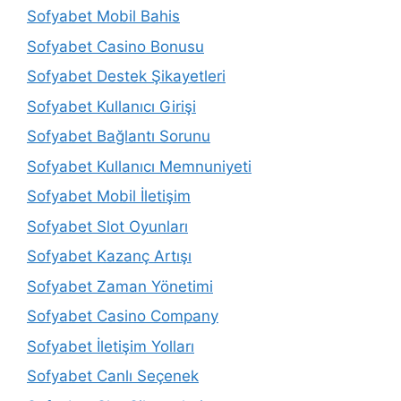
Sofyabet Mobil Bahis
Sofyabet Casino Bonusu
Sofyabet Destek Şikayetleri
Sofyabet Kullanıcı Girişi
Sofyabet Bağlantı Sorunu
Sofyabet Kullanıcı Memnuniyeti
Sofyabet Mobil İletişim
Sofyabet Slot Oyunları
Sofyabet Kazanç Artışı
Sofyabet Zaman Yönetimi
Sofyabet Casino Company
Sofyabet İletişim Yolları
Sofyabet Canlı Seçenek