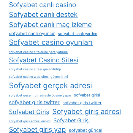
Sofyabet canlı casino
Sofyabet canlı destek
Sofyabet canlı maç izleme
sofyabet canlı oyunlar
sofyabet canlı yardım
Sofyabet casino oyunları
sofyabet casino sitelerine para yatırma
Sofyabet Casino Sitesi
sofyabet casino sitesi güvenilirliği
sofyabet casino web sitesi güvenilir mi
Sofyabet gerçek adresi
sofyabet girisi
sofyabet geçerli bir adresle ödeme yapın
sofyabet giris twitter
sofyabet giris twitter
Sofyabet giriş adresi
Sofyabet Giriş
Sofyabet Girişi
sofyabet giriş adresi erişim
Sofyabet giriş yap
sofyabet güncel