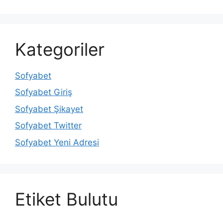
Kategoriler
Sofyabet
Sofyabet Giriş
Sofyabet Şikayet
Sofyabet Twitter
Sofyabet Yeni Adresi
Etiket Bulutu