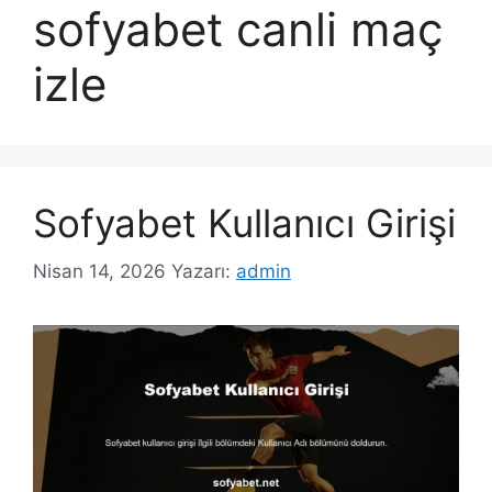
sofyabet canli maç
izle
Sofyabet Kullanıcı Girişi
Nisan 14, 2026
Yazarı:
admin