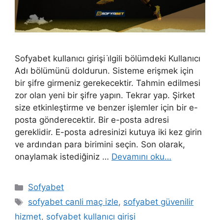
Sofyabet kullanıcı girişi i̇lgili bölümdeki Kullanıcı
Adı bölümünü doldurun. Sisteme erişmek için
bir şifre girmeniz gerekecektir. Tahmin edilmesi
zor olan yeni bir şifre yapın. Tekrar yap. Şirket
size etkinleştirme ve benzer işlemler için bir e-
posta gönderecektir. Bir e-posta adresi
gereklidir. E-posta adresinizi kutuya iki kez girin
ve ardından para birimini seçin. Son olarak,
onaylamak istediğiniz …
Devamını oku…
Kategoriler
Sofyabet
Etiketler
sofyabet canli maç izle
,
sofyabet güvenilir
hizmet
,
sofyabet kullanıcı girişi