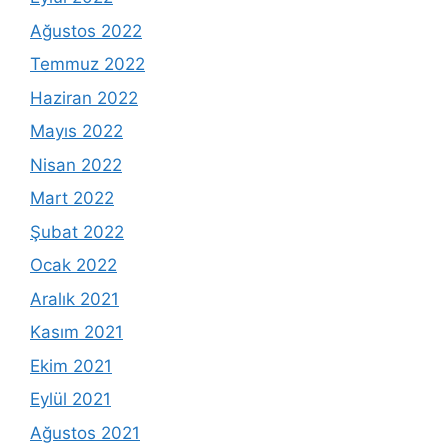
Ağustos 2022
Temmuz 2022
Haziran 2022
Mayıs 2022
Nisan 2022
Mart 2022
Şubat 2022
Ocak 2022
Aralık 2021
Kasım 2021
Ekim 2021
Eylül 2021
Ağustos 2021