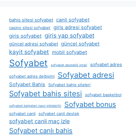
canli sofyabet
bahis sitesi sofyabet
giris adresi sofyabet
casino sitesi sofyabet
giris yap sofyabet
giris sofyabet
güncel sofyabet
güncel adresi sofyabet
kayit sofyabet
mobil sofyabet
Sofyabet
sofyabet adres
sofyabet abonelik i̇ptali
Sofyabet adresi
sofyabet adres değişimi
Sofyabet Bahis
Sofyabet bahis siteleri
Sofyabet bahis sitesi
sofyabet basketbol
Sofyabet bonus
sofyabet belgeleri nasıl gönderilir
sofyabet canli
sofyabet canli destek
sofyabet canli maç izle
Sofyabet canlı bahis