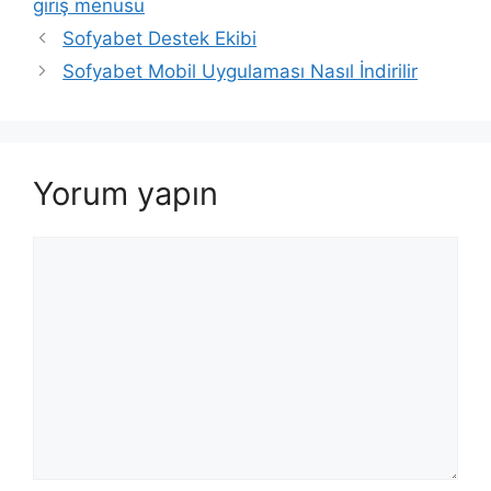
giriş menüsü
Yazı
Sofyabet Destek Ekibi
dolaşımı
Sofyabet Mobil Uygulaması Nasıl İndirilir
Yorum yapın
Yorum