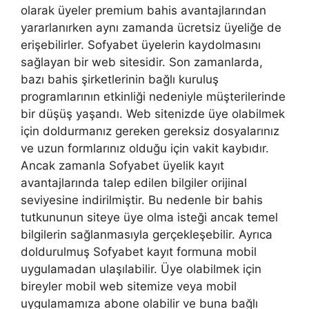
olarak üyeler premium bahis avantajlarından
yararlanırken aynı zamanda ücretsiz üyeliğe de
erişebilirler. Sofyabet üyelerin kaydolmasını
sağlayan bir web sitesidir. Son zamanlarda,
bazı bahis şirketlerinin bağlı kuruluş
programlarının etkinliği nedeniyle müşterilerinde
bir düşüş yaşandı. Web sitenizde üye olabilmek
için doldurmanız gereken gereksiz dosyalarınız
ve uzun formlarınız olduğu için vakit kaybıdır.
Ancak zamanla Sofyabet üyelik kayıt
avantajlarında talep edilen bilgiler orijinal
seviyesine indirilmiştir. Bu nedenle bir bahis
tutkununun siteye üye olma isteği ancak temel
bilgilerin sağlanmasıyla gerçekleşebilir. Ayrıca
doldurulmuş Sofyabet kayıt formuna mobil
uygulamadan ulaşılabilir. Üye olabilmek için
bireyler mobil web sitemize veya mobil
uygulamamıza abone olabilir ve buna bağlı