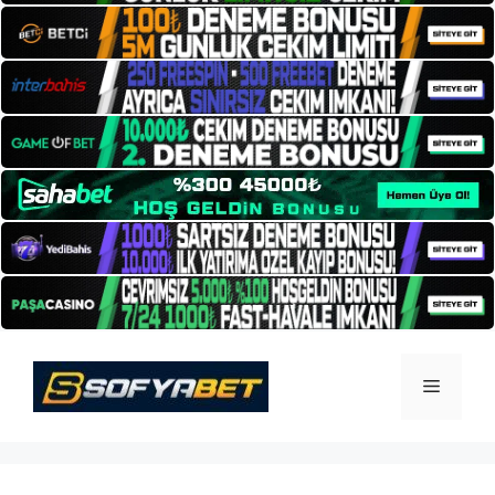
İçeriğe
atla
Menü