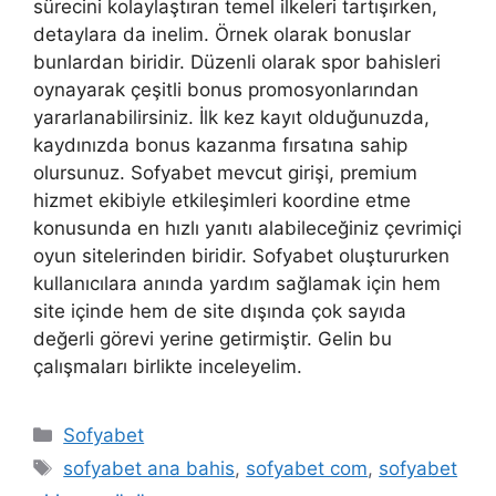
sürecini kolaylaştıran temel ilkeleri tartışırken,
detaylara da inelim. Örnek olarak bonuslar
bunlardan biridir. Düzenli olarak spor bahisleri
oynayarak çeşitli bonus promosyonlarından
yararlanabilirsiniz. İlk kez kayıt olduğunuzda,
kaydınızda bonus kazanma fırsatına sahip
olursunuz. Sofyabet mevcut girişi, premium
hizmet ekibiyle etkileşimleri koordine etme
konusunda en hızlı yanıtı alabileceğiniz çevrimiçi
oyun sitelerinden biridir. Sofyabet oluştururken
kullanıcılara anında yardım sağlamak için hem
site içinde hem de site dışında çok sayıda
değerli görevi yerine getirmiştir. Gelin bu
çalışmaları birlikte inceleyelim.
Kategoriler
Sofyabet
Etiketler
sofyabet ana bahis
,
sofyabet com
,
sofyabet