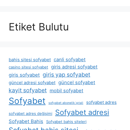
Etiket Bulutu
canli sofyabet
bahis sitesi sofyabet
giris adresi sofyabet
casino sitesi sofyabet
giris yap sofyabet
giris sofyabet
güncel sofyabet
güncel adresi sofyabet
kayit sofyabet
mobil sofyabet
Sofyabet
sofyabet adres
sofyabet abonelik i̇ptali
Sofyabet adresi
sofyabet adres değişimi
Sofyabet Bahis
Sofyabet bahis siteleri