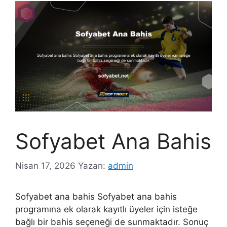
Sofyabet Ana Bahis
Nisan 17, 2026
Yazarı:
admin
Sofyabet ana bahis Sofyabet ana bahis
programına ek olarak kayıtlı üyeler için isteğe
bağlı bir bahis seçeneği de sunmaktadır. Sonuç