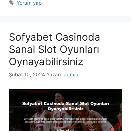
Yorum yap
Sofyabet Casinoda
Sanal Slot Oyunları
Oynayabilirsiniz
Şubat 10, 2024
Yazarı:
admin