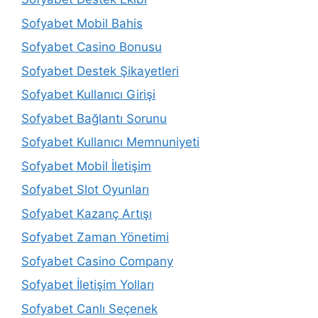
Sofyabet Mobil Bahis
Sofyabet Casino Bonusu
Sofyabet Destek Şikayetleri
Sofyabet Kullanıcı Girişi
Sofyabet Bağlantı Sorunu
Sofyabet Kullanıcı Memnuniyeti
Sofyabet Mobil İletişim
Sofyabet Slot Oyunları
Sofyabet Kazanç Artışı
Sofyabet Zaman Yönetimi
Sofyabet Casino Company
Sofyabet İletişim Yolları
Sofyabet Canlı Seçenek