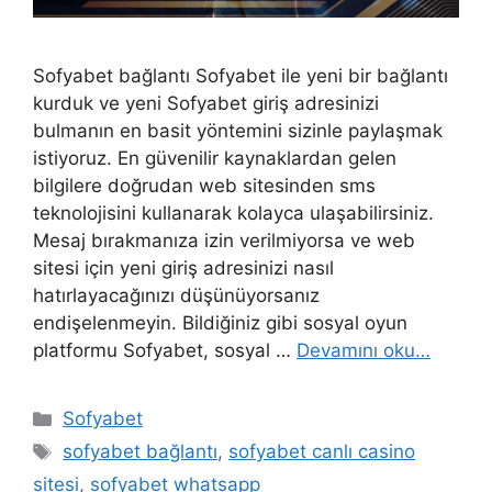
Sofyabet bağlantı Sofyabet ile yeni bir bağlantı
kurduk ve yeni Sofyabet giriş adresinizi
bulmanın en basit yöntemini sizinle paylaşmak
istiyoruz. En güvenilir kaynaklardan gelen
bilgilere doğrudan web sitesinden sms
teknolojisini kullanarak kolayca ulaşabilirsiniz.
Mesaj bırakmanıza izin verilmiyorsa ve web
sitesi için yeni giriş adresinizi nasıl
hatırlayacağınızı düşünüyorsanız
endişelenmeyin. Bildiğiniz gibi sosyal oyun
platformu Sofyabet, sosyal …
Devamını oku…
Kategoriler
Sofyabet
Etiketler
sofyabet bağlantı
,
sofyabet canlı casino
sitesi
,
sofyabet whatsapp