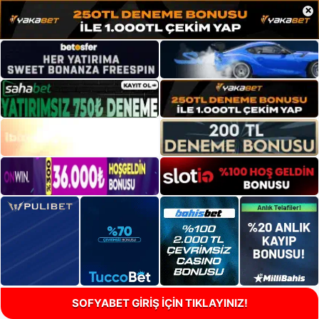
×
SOFYABET GİRİŞ İÇİN TIKLAYINIZ!