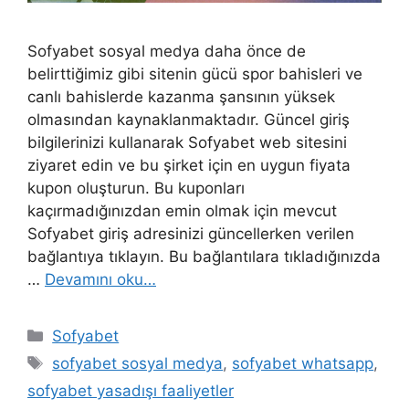
Sofyabet sosyal medya daha önce de
belirttiğimiz gibi sitenin gücü spor bahisleri ve
canlı bahislerde kazanma şansının yüksek
olmasından kaynaklanmaktadır. Güncel giriş
bilgilerinizi kullanarak Sofyabet web sitesini
ziyaret edin ve bu şirket için en uygun fiyata
kupon oluşturun. Bu kuponları
kaçırmadığınızdan emin olmak için mevcut
Sofyabet giriş adresinizi güncellerken verilen
bağlantıya tıklayın. Bu bağlantılara tıkladığınızda
…
Devamını oku…
Kategoriler
Sofyabet
Etiketler
sofyabet sosyal medya
,
sofyabet whatsapp
,
sofyabet yasadışı faaliyetler