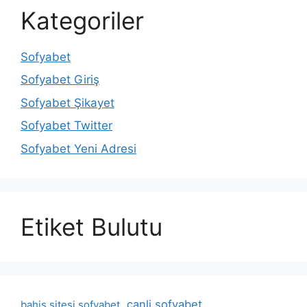
Kategoriler
Sofyabet
Sofyabet Giriş
Sofyabet Şikayet
Sofyabet Twitter
Sofyabet Yeni Adresi
Etiket Bulutu
canli sofyabet
bahis sitesi sofyabet