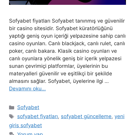
Sofyabet fiyatları Sofyabet tanınmış ve güvenilir
bir casino sitesidir. Sofyabet küratörlüğünü
yaptığı geniş oyun içeriği yelpazesine sahip canlı
casino oyunları. Canlı blackjack, canlı rulet, canlı
poker, canlı bakara. Klasik casino oyunları ve
canlı oyunlara yönelik geniş bir içerik yelpazesi
sunan çevrimiçi platformlar, üyelerinin bu
materyalleri güvenilir ve eşitlikçi bir şekilde
almasını sağlar. Sofyabet, üyelerine ilgi …
Devamını oku…
Kategoriler
Sofyabet
Etiketler
sofyabet fiyatları
,
sofyabet güncelleme
,
yeni
giris sofyabet
Yorum yap