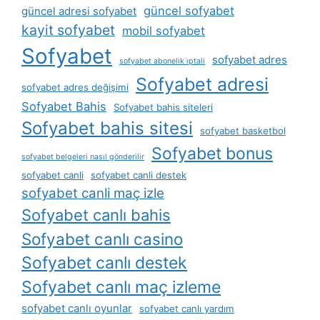
güncel sofyabet
güncel adresi sofyabet
kayit sofyabet
mobil sofyabet
Sofyabet
sofyabet adres
sofyabet abonelik i̇ptali
Sofyabet adresi
sofyabet adres değişimi
Sofyabet Bahis
Sofyabet bahis siteleri
Sofyabet bahis sitesi
sofyabet basketbol
Sofyabet bonus
sofyabet belgeleri nasıl gönderilir
sofyabet canli
sofyabet canli destek
sofyabet canli maç izle
Sofyabet canlı bahis
Sofyabet canlı casino
Sofyabet canlı destek
Sofyabet canlı maç izleme
sofyabet canlı oyunlar
sofyabet canlı yardım