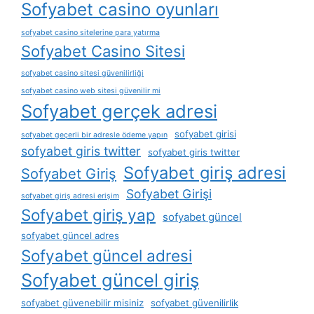
Sofyabet casino oyunları
sofyabet casino sitelerine para yatırma
Sofyabet Casino Sitesi
sofyabet casino sitesi güvenilirliği
sofyabet casino web sitesi güvenilir mi
Sofyabet gerçek adresi
sofyabet girisi
sofyabet geçerli bir adresle ödeme yapın
sofyabet giris twitter
sofyabet giris twitter
Sofyabet giriş adresi
Sofyabet Giriş
Sofyabet Girişi
sofyabet giriş adresi erişim
Sofyabet giriş yap
sofyabet güncel
sofyabet güncel adres
Sofyabet güncel adresi
Sofyabet güncel giriş
sofyabet güvenebilir misiniz
sofyabet güvenilirlik