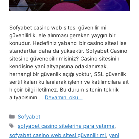
Sofyabet casino web sitesi güvenilir mi
güvenilirlik, ele alınması gereken yaygın bir
konudur. Hedefiniz yabancı bir casino sitesi ise
standartlar daha da yüksektir. Sofyabet Casino
sitesine güvenebilir misiniz? Casino sitesinin
kendisine yani altyapısına odaklanırsak,
herhangi bir güvenlik açığı yoktur, SSL güvenlik
sertifikaları kullanılarak işlenir ve katılımcılara ait
hiçbir bilgi iletilmez. Bu durum sitenin teknik
altyapısının …
Devamını oku…
Kategoriler
Sofyabet
Etiketler
sofyabet casino sitelerine para yatırma
,
sofyabet casino web sitesi güvenilir mi
,
yeni