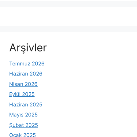
Arşivler
Temmuz 2026
Haziran 2026
Nisan 2026
Eylül 2025
Haziran 2025
Mayıs 2025
Şubat 2025
Ocak 2025