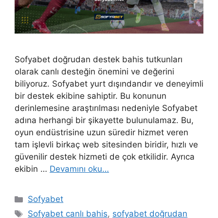
Sofyabet doğrudan destek bahis tutkunları
olarak canlı desteğin önemini ve değerini
biliyoruz. Sofyabet yurt dışındandır ve deneyimli
bir destek ekibine sahiptir. Bu konunun
derinlemesine araştırılması nedeniyle Sofyabet
adına herhangi bir şikayette bulunulamaz. Bu,
oyun endüstrisine uzun süredir hizmet veren
tam işlevli birkaç web sitesinden biridir, hızlı ve
güvenilir destek hizmeti de çok etkilidir. Ayrıca
ekibin …
Devamını oku…
Kategoriler
Sofyabet
Etiketler
Sofyabet canlı bahis
,
sofyabet doğrudan