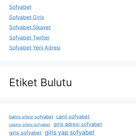
Sofyabet
Sofyabet Giriş
Sofyabet Şikayet
Sofyabet Twitter
Sofyabet Yeni Adresi
Etiket Bulutu
canli sofyabet
bahis sitesi sofyabet
giris adresi sofyabet
casino sitesi sofyabet
giris yap sofyabet
giris sofyabet