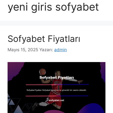
yeni giris sofyabet
Sofyabet Fiyatları
Mayıs 15, 2025
Yazarı:
admin