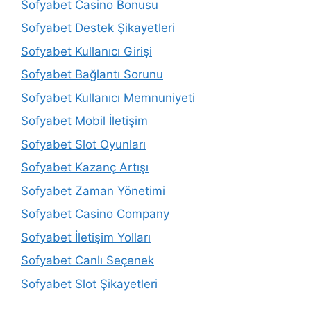
Sofyabet Casino Bonusu
Sofyabet Destek Şikayetleri
Sofyabet Kullanıcı Girişi
Sofyabet Bağlantı Sorunu
Sofyabet Kullanıcı Memnuniyeti
Sofyabet Mobil İletişim
Sofyabet Slot Oyunları
Sofyabet Kazanç Artışı
Sofyabet Zaman Yönetimi
Sofyabet Casino Company
Sofyabet İletişim Yolları
Sofyabet Canlı Seçenek
Sofyabet Slot Şikayetleri