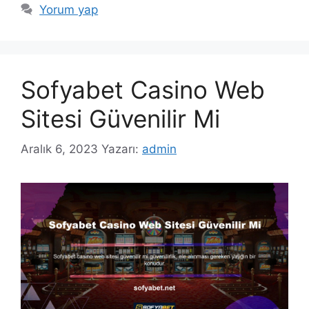
Yorum yap
Sofyabet Casino Web
Sitesi Güvenilir Mi
Aralık 6, 2023
Yazarı:
admin