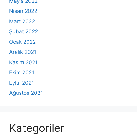
Mayıs 2022
Nisan 2022
Mart 2022
Şubat 2022
Ocak 2022
Aralık 2021
Kasım 2021
Ekim 2021
Eylül 2021
Ağustos 2021
Kategoriler