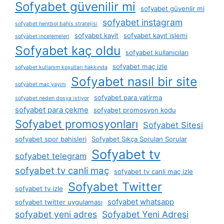
Sofyabet güvenilir mi
sofyabet güvenlir mi
sofyabet instagram
sofyabet hentbol bahis stratejisi
sofyabet kayit
sofyabet kayıt i̇şlemi
sofyabet i̇ncelemeleri
Sofyabet kaç oldu
sofyabet kullanıcıları
sofyabet maç izle
sofyabet kullanım koşulları hakkında
Sofyabet nasıl bir site
sofyabet maç yayını
sofyabet para yatirma
sofyabet neden dosya i̇stiyor
sofyabet para çekme
sofyabet promosyon kodu
Sofyabet promosyonları
Sofyabet Sitesi
sofyabet spor bahisleri
Sofyabet Sıkça Sorulan Sorular
Sofyabet tv
sofyabet telegram
sofyabet tv canli maç
sofyabet tv canli maç izle
Sofyabet Twitter
sofyabet tv izle
sofyabet whatsapp
sofyabet twitter uygulaması
sofyabet yeni adres
Sofyabet Yeni Adresi