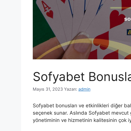
Sofyabet Bonuslar
Mayıs 31, 2023
Yazarı:
admin
Sofyabet bonusları ve etkinlikleri diğer ba
seçenek sunar. Aslında Sofyabet mevcut gir
yönetiminin ve hizmetinin kalitesinin çok i