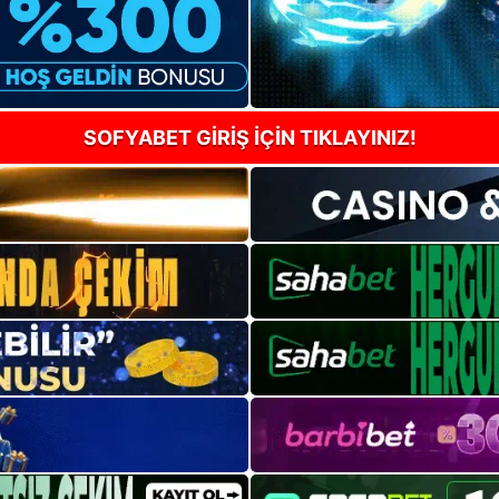
SOFYABET GİRİŞ İÇİN TIKLAYINIZ!