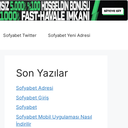
Sofyabet Twitter
Sofyabet Yeni Adresi
Son Yazılar
Sofyabet Adresi
Sofyabet Giriş
Sofyabet
Sofyabet Mobil Uygulaması Nasıl
İndirilir