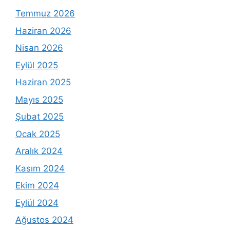
Temmuz 2026
Haziran 2026
Nisan 2026
Eylül 2025
Haziran 2025
Mayıs 2025
Şubat 2025
Ocak 2025
Aralık 2024
Kasım 2024
Ekim 2024
Eylül 2024
Ağustos 2024