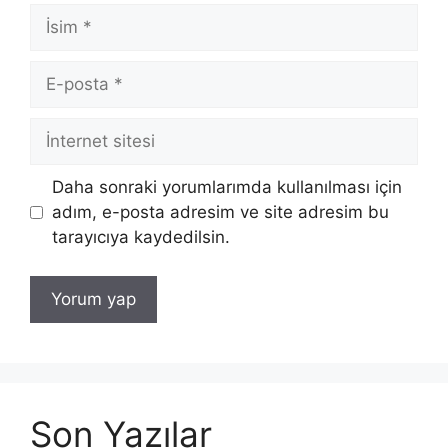
İsim
E-
posta
İnternet
sitesi
Daha sonraki yorumlarımda kullanılması için
adım, e-posta adresim ve site adresim bu
tarayıcıya kaydedilsin.
Son Yazılar