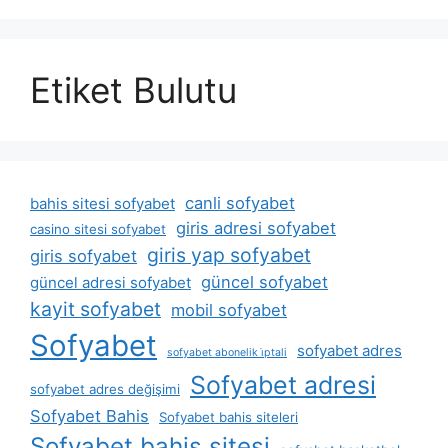
Etiket Bulutu
canli sofyabet
bahis sitesi sofyabet
giris adresi sofyabet
casino sitesi sofyabet
giris yap sofyabet
giris sofyabet
güncel sofyabet
güncel adresi sofyabet
kayit sofyabet
mobil sofyabet
Sofyabet
sofyabet adres
sofyabet abonelik i̇ptali
Sofyabet adresi
sofyabet adres değişimi
Sofyabet Bahis
Sofyabet bahis siteleri
Sofyabet bahis sitesi