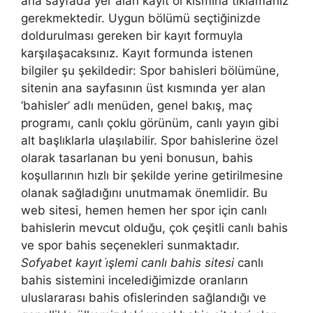
ana sayfada yer alan kayıt ol kısmına tıklamanız
gerekmektedir. Uygun bölümü seçtiğinizde
doldurulması gereken bir kayıt formuyla
karşılaşacaksınız. Kayıt formunda istenen
bilgiler şu şekildedir: Spor bahisleri bölümüne,
sitenin ana sayfasının üst kısmında yer alan
‘bahisler’ adlı menüden, genel bakış, maç
programı, canlı çoklu görünüm, canlı yayın gibi
alt başlıklarla ulaşılabilir. Spor bahislerine özel
olarak tasarlanan bu yeni bonusun, bahis
koşullarının hızlı bir şekilde yerine getirilmesine
olanak sağladığını unutmamak önemlidir. Bu
web sitesi, hemen hemen her spor için canlı
bahislerin mevcut olduğu, çok çeşitli canlı bahis
ve spor bahis seçenekleri sunmaktadır.
Sofyabet kayıt i̇şlemi canlı bahis sitesi
canlı
bahis sistemini incelediğimizde oranların
uluslararası bahis ofislerinden sağlandığı ve