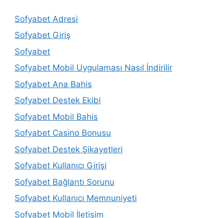
Sofyabet Adresi
Sofyabet Giriş
Sofyabet
Sofyabet Mobil Uygulaması Nasıl İndirilir
Sofyabet Ana Bahis
Sofyabet Destek Ekibi
Sofyabet Mobil Bahis
Sofyabet Casino Bonusu
Sofyabet Destek Şikayetleri
Sofyabet Kullanıcı Girişi
Sofyabet Bağlantı Sorunu
Sofyabet Kullanıcı Memnuniyeti
Sofyabet Mobil İletişim