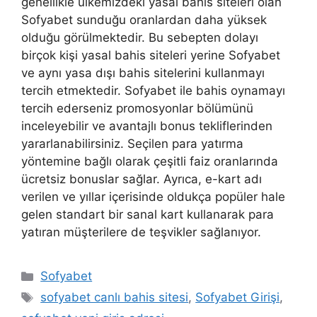
genellikle ülkemizdeki yasal bahis siteleri olan
Sofyabet sunduğu oranlardan daha yüksek
olduğu görülmektedir. Bu sebepten dolayı
birçok kişi yasal bahis siteleri yerine Sofyabet
ve aynı yasa dışı bahis sitelerini kullanmayı
tercih etmektedir. Sofyabet ile bahis oynamayı
tercih ederseniz promosyonlar bölümünü
inceleyebilir ve avantajlı bonus tekliflerinden
yararlanabilirsiniz. Seçilen para yatırma
yöntemine bağlı olarak çeşitli faiz oranlarında
ücretsiz bonuslar sağlar. Ayrıca, e-kart adı
verilen ve yıllar içerisinde oldukça popüler hale
gelen standart bir sanal kart kullanarak para
yatıran müşterilere de teşvikler sağlanıyor.
Kategoriler
Sofyabet
Etiketler
sofyabet canlı bahis sitesi
,
Sofyabet Girişi
,