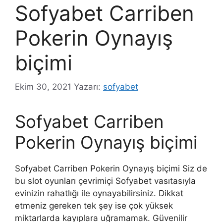
Sofyabet Carriben
Pokerin Oynayış
biçimi
Ekim 30, 2021
Yazarı:
sofyabet
Sofyabet Carriben
Pokerin Oynayış biçimi
Sofyabet Carriben Pokerin Oynayış biçimi Siz de
bu slot oyunları çevrimiçi Sofyabet vasıtasıyla
evinizin rahatlığı ile oynayabilirsiniz. Dikkat
etmeniz gereken tek şey ise çok yüksek
miktarlarda kayıplara uğramamak. Güvenilir