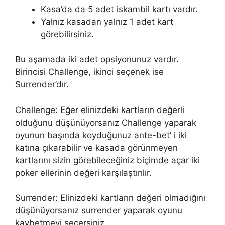
Kasa’da da 5 adet iskambil kartı vardır.
Yalnız kasadan yalnız 1 adet kart
görebilirsiniz.
Bu aşamada iki adet opsiyonunuz vardır.
Birincisi Challenge, ikinci seçenek ise
Surrender’dır.
Challenge: Eğer elinizdeki kartların değerli
olduğunu düşünüyorsanız Challenge yaparak
oyunun başında koyduğunuz ante-bet’ i iki
katına çıkarabilir ve kasada görünmeyen
kartlarını sizin görebileceğiniz biçimde açar iki
poker ellerinin değeri karşılaştırılır.
Surrender: Elinizdeki kartların değeri olmadığını
düşünüyorsanız surrender yaparak oyunu
kaybetmeyi seçersiniz.