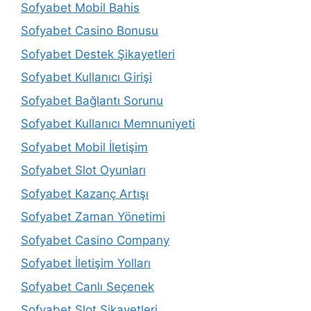
Sofyabet Mobil Bahis
Sofyabet Casino Bonusu
Sofyabet Destek Şikayetleri
Sofyabet Kullanıcı Girişi
Sofyabet Bağlantı Sorunu
Sofyabet Kullanıcı Memnuniyeti
Sofyabet Mobil İletişim
Sofyabet Slot Oyunları
Sofyabet Kazanç Artışı
Sofyabet Zaman Yönetimi
Sofyabet Casino Company
Sofyabet İletişim Yolları
Sofyabet Canlı Seçenek
Sofyabet Slot Şikayetleri