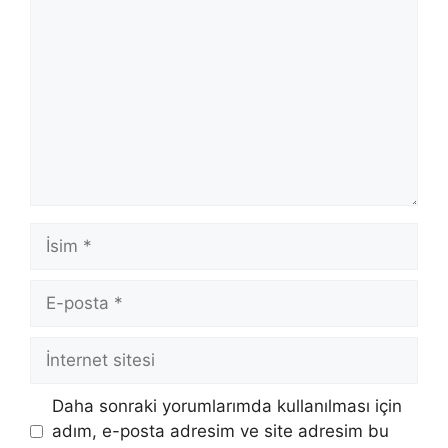
İsim
E-
posta
İnternet
sitesi
Daha sonraki yorumlarımda kullanılması için
adım, e-posta adresim ve site adresim bu