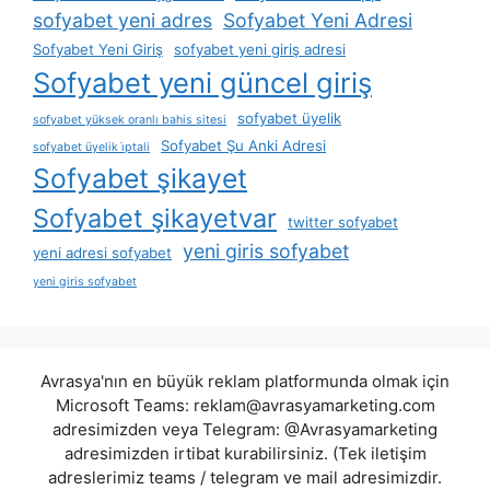
sofyabet yeni adres
Sofyabet Yeni Adresi
Sofyabet Yeni Giriş
sofyabet yeni giriş adresi
Sofyabet yeni güncel giriş
sofyabet üyelik
sofyabet yüksek oranlı bahis sitesi
Sofyabet Şu Anki Adresi
sofyabet üyelik i̇ptali
Sofyabet şikayet
Sofyabet şikayetvar
twitter sofyabet
yeni giris sofyabet
yeni adresi sofyabet
yeni giris sofyabet
Avrasya'nın en büyük reklam platformunda olmak için
Microsoft Teams:
reklam@avrasyamarketing.com
adresimizden veya Telegram: @Avrasyamarketing
adresimizden irtibat kurabilirsiniz. (Tek iletişim
adreslerimiz teams / telegram ve mail adresimizdir.