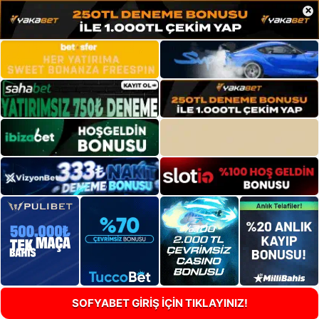
×
SOFYABET GİRİŞ İÇİN TIKLAYINIZ!