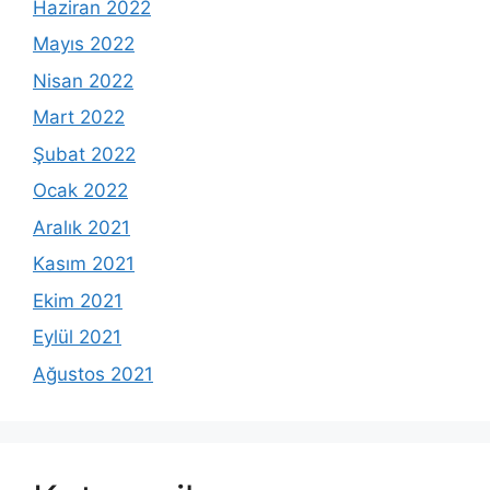
Haziran 2022
Mayıs 2022
Nisan 2022
Mart 2022
Şubat 2022
Ocak 2022
Aralık 2021
Kasım 2021
Ekim 2021
Eylül 2021
Ağustos 2021