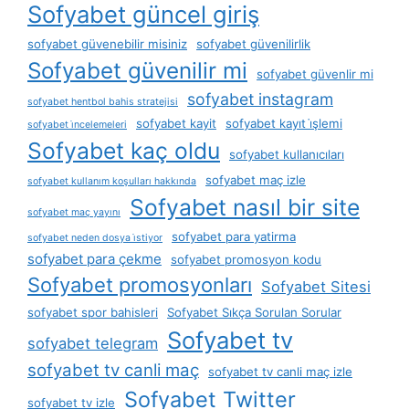
Sofyabet güncel giriş
sofyabet güvenebilir misiniz
sofyabet güvenilirlik
Sofyabet güvenilir mi
sofyabet güvenlir mi
sofyabet instagram
sofyabet hentbol bahis stratejisi
sofyabet kayit
sofyabet kayıt i̇şlemi
sofyabet i̇ncelemeleri
Sofyabet kaç oldu
sofyabet kullanıcıları
sofyabet maç izle
sofyabet kullanım koşulları hakkında
Sofyabet nasıl bir site
sofyabet maç yayını
sofyabet para yatirma
sofyabet neden dosya i̇stiyor
sofyabet para çekme
sofyabet promosyon kodu
Sofyabet promosyonları
Sofyabet Sitesi
sofyabet spor bahisleri
Sofyabet Sıkça Sorulan Sorular
Sofyabet tv
sofyabet telegram
sofyabet tv canli maç
sofyabet tv canli maç izle
Sofyabet Twitter
sofyabet tv izle