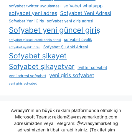
sofyabet whatsapp
sofyabet twitter uygulaması
sofyabet yeni adres
Sofyabet Yeni Adresi
Sofyabet Yeni Giriş
sofyabet yeni giriş adresi
Sofyabet yeni güncel giriş
sofyabet üyelik
sofyabet yüksek oranlı bahis sitesi
Sofyabet Şu Anki Adresi
sofyabet üyelik i̇ptali
Sofyabet şikayet
Sofyabet şikayetvar
twitter sofyabet
yeni giris sofyabet
yeni adresi sofyabet
yeni giris sofyabet
Avrasya'nın en büyük reklam platformunda olmak için
Microsoft Teams:
reklam@avrasyamarketing.com
adresimizden veya Telegram: @Avrasyamarketing
adresimizden irtibat kurabilirsiniz. (Tek iletişim