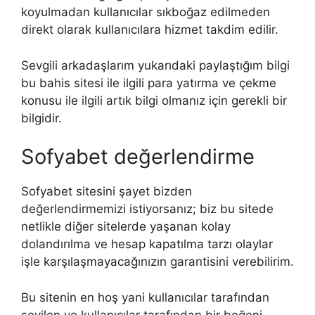
koyulmadan kullanıcılar sıkboğaz edilmeden
direkt olarak kullanıcılara hizmet takdim edilir.
Sevgili arkadaşlarım yukarıdaki paylaştığım bilgi
bu bahis sitesi ile ilgili para yatırma ve çekme
konusu ile ilgili artık bilgi olmanız için gerekli bir
bilgidir.
Sofyabet değerlendirme
Sofyabet sitesini şayet bizden
değerlendirmemizi istiyorsanız; biz bu sitede
netlikle diğer sitelerde yaşanan kolay
dolandırılma ve hesap kapatılma tarzı olaylar
işle karşılaşmayacağınızın garantisini verebilirim.
Bu sitenin en hoş yani kullanıcılar tarafından
sevilen ve kullanıcılar tarafından bir beğeni