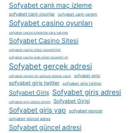
Sofyabet canlı maç izleme
sofyabet canlı oyunlar
sofyabet canlı yardım
Sofyabet casino oyunları
sofyabet casino sitelerine para yatırma
Sofyabet Casino Sitesi
sofyabet casino sitesi güvenilirliği
sofyabet casino web sitesi güvenilir mi
Sofyabet gerçek adresi
sofyabet girisi
sofyabet geçerli bir adresle ödeme yapın
sofyabet giris twitter
sofyabet giris twitter
Sofyabet giriş adresi
Sofyabet Giriş
Sofyabet Girişi
sofyabet giriş adresi erişim
Sofyabet giriş yap
sofyabet güncel
sofyabet güncel adres
Sofyabet güncel adresi