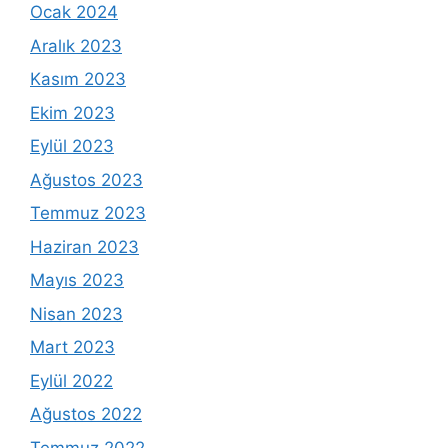
Ocak 2024
Aralık 2023
Kasım 2023
Ekim 2023
Eylül 2023
Ağustos 2023
Temmuz 2023
Haziran 2023
Mayıs 2023
Nisan 2023
Mart 2023
Eylül 2022
Ağustos 2022
Temmuz 2022