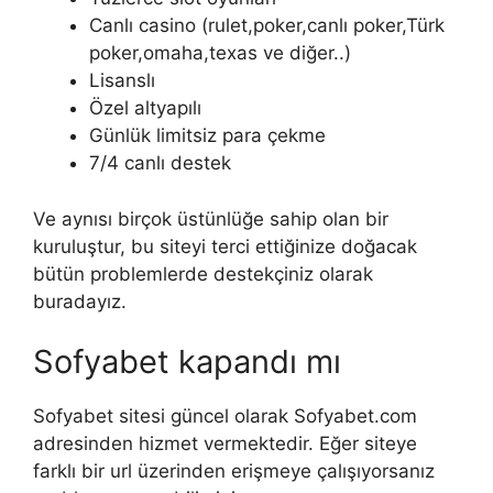
Canlı casino (rulet,poker,canlı poker,Türk
poker,omaha,texas ve diğer..)
Lisanslı
Özel altyapılı
Günlük limitsiz para çekme
7/4 canlı destek
Ve aynısı birçok üstünlüğe sahip olan bir
kuruluştur, bu siteyi terci ettiğinize doğacak
bütün problemlerde destekçiniz olarak
buradayız.
Sofyabet kapandı mı
Sofyabet sitesi güncel olarak Sofyabet.com
adresinden hizmet vermektedir. Eğer siteye
farklı bir url üzerinden erişmeye çalışıyorsanız