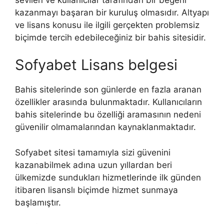
kazanmayı başaran bir kuruluş olmasıdır. Altyapı
ve lisans konusu ile ilgili gerçekten problemsiz
biçimde tercih edebileceğiniz bir bahis sitesidir.
Sofyabet Lisans belgesi
Bahis sitelerinde son günlerde en fazla aranan
özellikler arasında bulunmaktadır. Kullanıcıların
bahis sitelerinde bu özelliği aramasının nedeni
güvenilir olmamalarından kaynaklanmaktadır.
Sofyabet sitesi tamamıyla sizi güvenini
kazanabilmek adına uzun yıllardan beri
ülkemizde sundukları hizmetlerinde ilk günden
itibaren lisanslı biçimde hizmet sunmaya
başlamıştır.