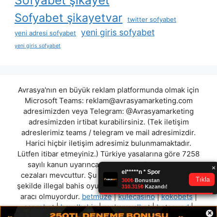
Sofyabet şikayetvar
twitter sofyabet
yeni giris sofyabet
yeni adresi sofyabet
yeni giris sofyabet
Avrasya'nın en büyük reklam platformunda olmak için
Microsoft Teams:
reklam@avrasyamarketing.com
adresimizden veya Telegram: @Avrasyamarketing
adresimizden irtibat kurabilirsiniz. (Tek iletişim
adreslerimiz teams / telegram ve mail adresimizdir.
Harici hiçbir iletişim adresimiz bulunmamaktadır.
Lütfen itibar etmeyiniz.) Türkiye yasalarına göre 7258
sayılı kanun uyarınca yasa dışı bahis oynamanın
cezaları mevcuttur. Şu an bulunduğunuz site hiç bir
şekilde illegal bahis oyunları oynatmıyor ve oynamaya
aracı olmuyordur.
betmüze
|
kulecasino
|
kokobets
|
asprobet
|
hayalbahis
|
rocksroyalbet
|
betsound
|
×