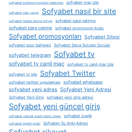
sofyabet maç izle
sofyabet kullanım koşulları hakkında
Sofyabet nasıl bir site
sofyabet maç yayını
sofyabet para yatirma
sofyabet neden dosya i̇stiyor
sofyabet para çekme
sofyabet promosyon kodu
Sofyabet promosyonları
Sofyabet Sitesi
sofyabet spor bahisleri
Sofyabet Sıkça Sorulan Sorular
Sofyabet tv
sofyabet telegram
sofyabet tv canli maç
sofyabet tv canli maç izle
Sofyabet Twitter
sofyabet tv izle
sofyabet whatsapp
sofyabet twitter uygulaması
sofyabet yeni adres
Sofyabet Yeni Adresi
Sofyabet Yeni Giriş
sofyabet yeni giriş adresi
Sofyabet yeni güncel giriş
sofyabet üyelik
sofyabet yüksek oranlı bahis sitesi
Sofyabet Şu Anki Adresi
sofyabet üyelik i̇ptali
Sofyabet şikayet