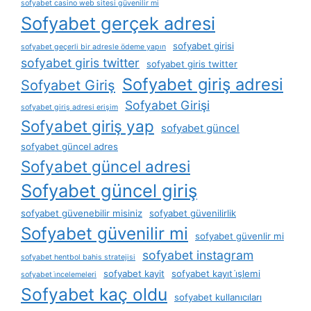
sofyabet casino web sitesi güvenilir mi
Sofyabet gerçek adresi
sofyabet girisi
sofyabet geçerli bir adresle ödeme yapın
sofyabet giris twitter
sofyabet giris twitter
Sofyabet giriş adresi
Sofyabet Giriş
Sofyabet Girişi
sofyabet giriş adresi erişim
Sofyabet giriş yap
sofyabet güncel
sofyabet güncel adres
Sofyabet güncel adresi
Sofyabet güncel giriş
sofyabet güvenebilir misiniz
sofyabet güvenilirlik
Sofyabet güvenilir mi
sofyabet güvenlir mi
sofyabet instagram
sofyabet hentbol bahis stratejisi
sofyabet kayit
sofyabet kayıt i̇şlemi
sofyabet i̇ncelemeleri
Sofyabet kaç oldu
sofyabet kullanıcıları