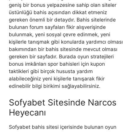
geniş bir bonus yelpazesine sahip olan siteler
üstünlüğü bahis açısından dikkat etmeniz
gereken önemli bir detaydır. Bahis sitelerinde
bulunan forum sayfaları fikir alışverişinde
bulunmak, yeni sosyal çevre edinmek, yeni
kişilerle tanışmak gibi konularda yardımcı olması
bakımından bir bahis sitesinde mevcut olması
gereken bir sayfadır. Burada oyun stratejileri
bonus imkânları spor bahisleri için kupon
taktikleri gibi birçok hususta yardım
alabileceğiniz yeni kişilerle tanışarak fikir
edinebilir bilgi birikimi sağlayabilirsiniz.
Sofyabet Sitesinde Narcos
Heyecanı
Sofyabet bahis sitesi içerisinde bulunan oyun