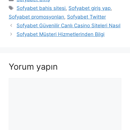
Etiketler
Sofyabet bahis sitesi
,
Sofyabet giriş yap
,
Sofyabet promosyonları
,
Sofyabet Twitter
Yazı
Sofyabet Güvenilir Canlı Casino Siteleri Nasıl
dolaşımı
Sofyabet Müşteri Hizmetlerinden Bilgi
Yorum yapın
Yorum