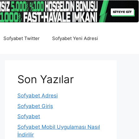
Sofyabet Twitter
Sofyabet Yeni Adresi
Son Yazılar
Sofyabet Adresi
Sofyabet Giriş
Sofyabet
Sofyabet Mobil Uygulaması Nasıl
İndirilir