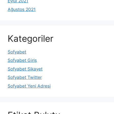
Eylül 2021
Ağustos 2021
Kategoriler
Sofyabet
Sofyabet Giriş
Sofyabet Şikayet
Sofyabet Twitter
Sofyabet Yeni Adresi