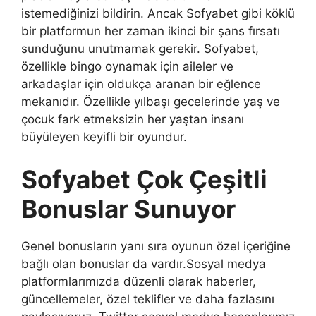
istemediğinizi bildirin. Ancak Sofyabet gibi köklü
bir platformun her zaman ikinci bir şans fırsatı
sunduğunu unutmamak gerekir. Sofyabet,
özellikle bingo oynamak için aileler ve
arkadaşlar için oldukça aranan bir eğlence
mekanıdır. Özellikle yılbaşı gecelerinde yaş ve
çocuk fark etmeksizin her yaştan insanı
büyüleyen keyifli bir oyundur.
Sofyabet Çok Çeşitli
Bonuslar Sunuyor
Genel bonusların yanı sıra oyunun özel içeriğine
bağlı olan bonuslar da vardır.Sosyal medya
platformlarımızda düzenli olarak haberler,
güncellemeler, özel teklifler ve daha fazlasını