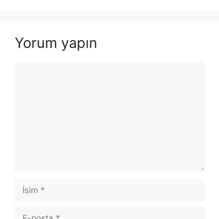
Yorum yapın
Yorum
İsim
E-