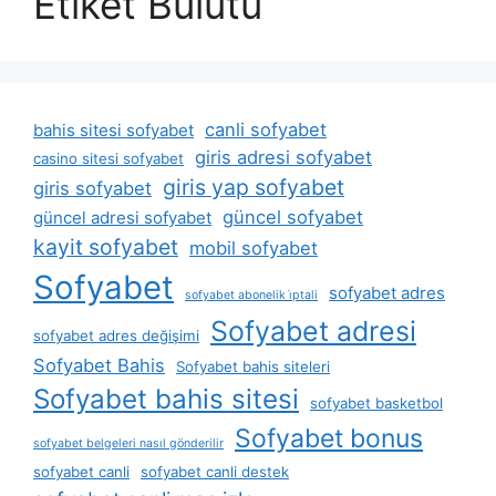
Etiket Bulutu
canli sofyabet
bahis sitesi sofyabet
giris adresi sofyabet
casino sitesi sofyabet
giris yap sofyabet
giris sofyabet
güncel sofyabet
güncel adresi sofyabet
kayit sofyabet
mobil sofyabet
Sofyabet
sofyabet adres
sofyabet abonelik i̇ptali
Sofyabet adresi
sofyabet adres değişimi
Sofyabet Bahis
Sofyabet bahis siteleri
Sofyabet bahis sitesi
sofyabet basketbol
Sofyabet bonus
sofyabet belgeleri nasıl gönderilir
sofyabet canli
sofyabet canli destek