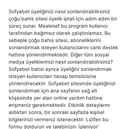
Sofyabet üyeliğinizi nasıl sonlandırabilirsiniz
çoğu bahis sitesi üyelik iptali için adım adım bir
süreç sunar. Maalesef bu program kullanıcı
tarafından bağımsız olarak çalıştırılamaz. Bu
sebeple çoğu bahis sitesi, aboneliklerini
sonlandırmak isteyen kullanıcılarını canlı destek
hattına yönlendirmektedir. Diğer tüm sosyal
medya üyeliklerinizi nasıl sonlandırabilirsiniz?
Sofyabet bahsi ayrıca üyeliğini sonlandırmak
isteyen kullanıcıları hesap temsilcisine
yönlendirecektir. Sofyabet sitesinde üyeliğinizi
sonlandırmak için ana sayfanın sağ alt
köşesinde yer alan online yardım hattına
erişmeniz gerekmektedir. Etkinlik detaylarını
aldıktan sonra, bir sonraki sayfada kişisel
bilgilerinizi vermeniz istenecektir. Lütfen bu
formu doldurun ve talebinizin ‘işleniyor’