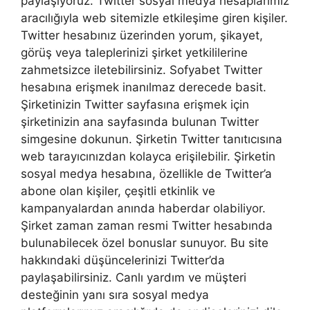
paylaşıyoruz. Twitter sosyal medya hesaplarımız
aracılığıyla web sitemizle etkileşime giren kişiler.
Twitter hesabınız üzerinden yorum, şikayet,
görüş veya taleplerinizi şirket yetkililerine
zahmetsizce iletebilirsiniz. Sofyabet Twitter
hesabına erişmek inanılmaz derecede basit.
Şirketinizin Twitter sayfasına erişmek için
şirketinizin ana sayfasında bulunan Twitter
simgesine dokunun. Şirketin Twitter tanıtıcısına
web tarayıcınızdan kolayca erişilebilir. Şirketin
sosyal medya hesabına, özellikle de Twitter’a
abone olan kişiler, çeşitli etkinlik ve
kampanyalardan anında haberdar olabiliyor.
Şirket zaman zaman resmi Twitter hesabında
bulunabilecek özel bonuslar sunuyor. Bu site
hakkındaki düşüncelerinizi Twitter’da
paylaşabilirsiniz. Canlı yardım ve müşteri
desteğinin yanı sıra sosyal medya