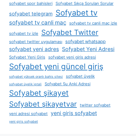
sofyabet spor bahisleri
Sofyabet Sıkça Sorulan Sorular
Sofyabet tv
sofyabet telegram
sofyabet tv canli maç
sofyabet tv canli maç izle
Sofyabet Twitter
sofyabet tv izle
sofyabet whatsapp
sofyabet twitter uygulaması
sofyabet yeni adres
Sofyabet Yeni Adresi
Sofyabet Yeni Giriş
sofyabet yeni giriş adresi
Sofyabet yeni güncel giriş
sofyabet üyelik
sofyabet yüksek oranlı bahis sitesi
Sofyabet Şu Anki Adresi
sofyabet üyelik i̇ptali
Sofyabet şikayet
Sofyabet şikayetvar
twitter sofyabet
yeni giris sofyabet
yeni adresi sofyabet
yeni giris sofyabet