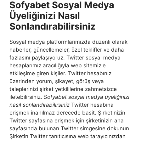
Sofyabet Sosyal Medya
Üyeliğinizi Nasıl
Sonlandırabilirsiniz
Sosyal medya platformlarımızda düzenli olarak
haberler, güncellemeler, özel teklifler ve daha
fazlasını paylaşıyoruz. Twitter sosyal medya
hesaplarımız aracılığıyla web sitemizle
etkileşime giren kişiler. Twitter hesabınız
üzerinden yorum, şikayet, görüş veya
taleplerinizi şirket yetkililerine zahmetsizce
iletebilirsiniz.
Sofyabet sosyal medya üyeliğinizi
nasıl sonlandırabilirsiniz
Twitter hesabına
erişmek inanılmaz derecede basit. Şirketinizin
Twitter sayfasına erişmek için şirketinizin ana
sayfasında bulunan Twitter simgesine dokunun.
Şirketin Twitter tanıtıcısına web tarayıcınızdan