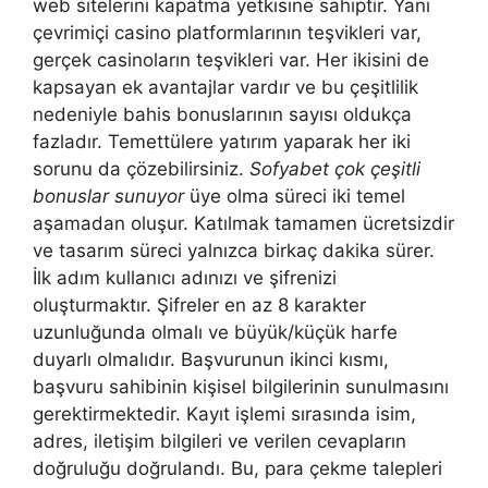
web sitelerini kapatma yetkisine sahiptir. Yani
çevrimiçi casino platformlarının teşvikleri var,
gerçek casinoların teşvikleri var. Her ikisini de
kapsayan ek avantajlar vardır ve bu çeşitlilik
nedeniyle bahis bonuslarının sayısı oldukça
fazladır. Temettülere yatırım yaparak her iki
sorunu da çözebilirsiniz.
Sofyabet çok çeşitli
bonuslar sunuyor
üye olma süreci iki temel
aşamadan oluşur. Katılmak tamamen ücretsizdir
ve tasarım süreci yalnızca birkaç dakika sürer.
İlk adım kullanıcı adınızı ve şifrenizi
oluşturmaktır. Şifreler en az 8 karakter
uzunluğunda olmalı ve büyük/küçük harfe
duyarlı olmalıdır. Başvurunun ikinci kısmı,
başvuru sahibinin kişisel bilgilerinin sunulmasını
gerektirmektedir. Kayıt işlemi sırasında isim,
adres, iletişim bilgileri ve verilen cevapların
doğruluğu doğrulandı. Bu, para çekme talepleri