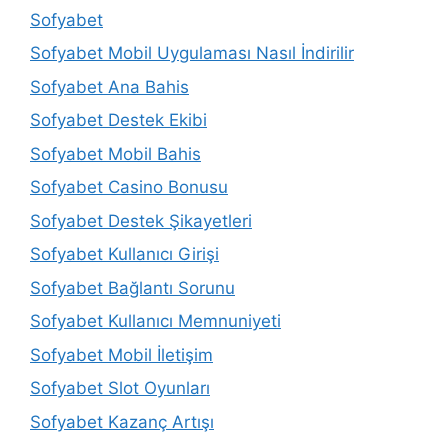
Sofyabet
Sofyabet Mobil Uygulaması Nasıl İndirilir
Sofyabet Ana Bahis
Sofyabet Destek Ekibi
Sofyabet Mobil Bahis
Sofyabet Casino Bonusu
Sofyabet Destek Şikayetleri
Sofyabet Kullanıcı Girişi
Sofyabet Bağlantı Sorunu
Sofyabet Kullanıcı Memnuniyeti
Sofyabet Mobil İletişim
Sofyabet Slot Oyunları
Sofyabet Kazanç Artışı