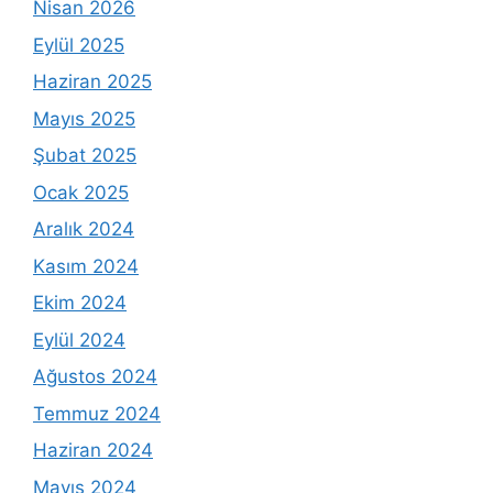
Nisan 2026
Eylül 2025
Haziran 2025
Mayıs 2025
Şubat 2025
Ocak 2025
Aralık 2024
Kasım 2024
Ekim 2024
Eylül 2024
Ağustos 2024
Temmuz 2024
Haziran 2024
Mayıs 2024