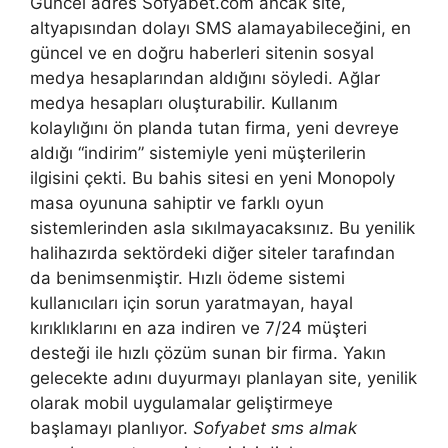
Güncel adres Sofyabet.com ancak site,
altyapısından dolayı SMS alamayabileceğini, en
güncel ve en doğru haberleri sitenin sosyal
medya hesaplarından aldığını söyledi. Ağlar
medya hesapları oluşturabilir. Kullanım
kolaylığını ön planda tutan firma, yeni devreye
aldığı “indirim” sistemiyle yeni müşterilerin
ilgisini çekti. Bu bahis sitesi en yeni Monopoly
masa oyununa sahiptir ve farklı oyun
sistemlerinden asla sıkılmayacaksınız. Bu yenilik
halihazırda sektördeki diğer siteler tarafından
da benimsenmiştir. Hızlı ödeme sistemi
kullanıcıları için sorun yaratmayan, hayal
kırıklıklarını en aza indiren ve 7/24 müşteri
desteği ile hızlı çözüm sunan bir firma. Yakın
gelecekte adını duyurmayı planlayan site, yenilik
olarak mobil uygulamalar geliştirmeye
başlamayı planlıyor.
Sofyabet sms almak