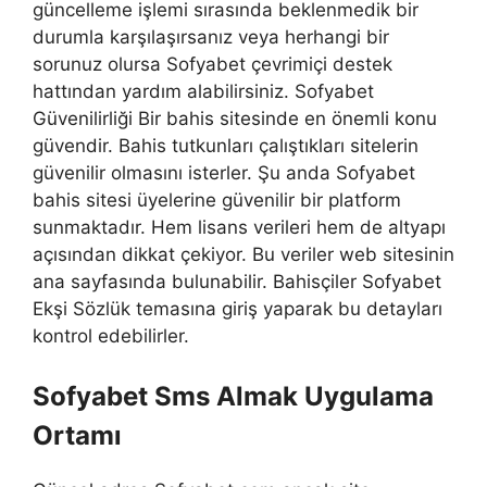
güncelleme işlemi sırasında beklenmedik bir
durumla karşılaşırsanız veya herhangi bir
sorunuz olursa Sofyabet çevrimiçi destek
hattından yardım alabilirsiniz. Sofyabet
Güvenilirliği Bir bahis sitesinde en önemli konu
güvendir. Bahis tutkunları çalıştıkları sitelerin
güvenilir olmasını isterler. Şu anda Sofyabet
bahis sitesi üyelerine güvenilir bir platform
sunmaktadır. Hem lisans verileri hem de altyapı
açısından dikkat çekiyor. Bu veriler web sitesinin
ana sayfasında bulunabilir. Bahisçiler Sofyabet
Ekşi Sözlük temasına giriş yaparak bu detayları
kontrol edebilirler.
Sofyabet Sms Almak Uygulama
Ortamı