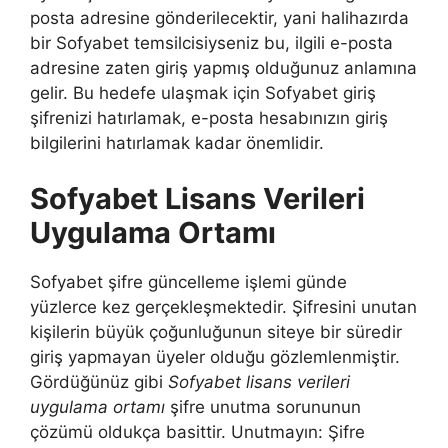
posta adresine gönderilecektir, yani halihazırda
bir Sofyabet temsilcisiyseniz bu, ilgili e-posta
adresine zaten giriş yapmış olduğunuz anlamına
gelir. Bu hedefe ulaşmak için Sofyabet giriş
şifrenizi hatırlamak, e-posta hesabınızın giriş
bilgilerini hatırlamak kadar önemlidir.
Sofyabet Lisans Verileri
Uygulama Ortamı
Sofyabet şifre güncelleme işlemi günde
yüzlerce kez gerçekleşmektedir. Şifresini unutan
kişilerin büyük çoğunluğunun siteye bir süredir
giriş yapmayan üyeler olduğu gözlemlenmiştir.
Gördüğünüz gibi
Sofyabet lisans verileri
uygulama ortamı
şifre unutma sorununun
çözümü oldukça basittir. Unutmayın: Şifre