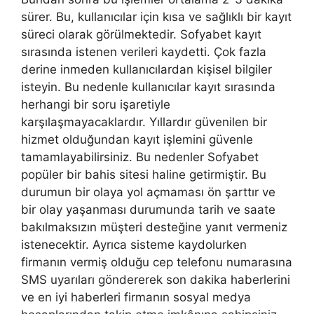
sürer. Bu, kullanıcılar için kısa ve sağlıklı bir kayıt
süreci olarak görülmektedir. Sofyabet kayıt
sırasında istenen verileri kaydetti. Çok fazla
derine inmeden kullanıcılardan kişisel bilgiler
isteyin. Bu nedenle kullanıcılar kayıt sırasında
herhangi bir soru işaretiyle
karşılaşmayacaklardır. Yıllardır güvenilen bir
hizmet olduğundan kayıt işlemini güvenle
tamamlayabilirsiniz. Bu nedenler Sofyabet
popüler bir bahis sitesi haline getirmiştir. Bu
durumun bir olaya yol açmaması ön şarttır ve
bir olay yaşanması durumunda tarih ve saate
bakılmaksızın müşteri desteğine yanıt vermeniz
istenecektir. Ayrıca sisteme kaydolurken
firmanın vermiş olduğu cep telefonu numarasına
SMS uyarıları göndererek son dakika haberlerini
ve en iyi haberleri firmanın sosyal medya