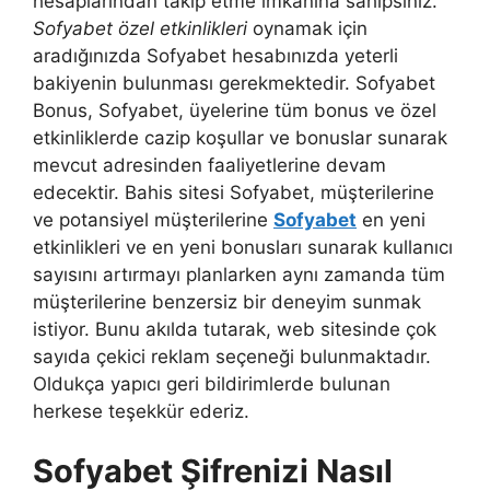
hesaplarından takip etme imkânına sahipsiniz.
Sofyabet özel etkinlikleri
oynamak için
aradığınızda Sofyabet hesabınızda yeterli
bakiyenin bulunması gerekmektedir. Sofyabet
Bonus, Sofyabet, üyelerine tüm bonus ve özel
etkinliklerde cazip koşullar ve bonuslar sunarak
mevcut adresinden faaliyetlerine devam
edecektir. Bahis sitesi Sofyabet, müşterilerine
ve potansiyel müşterilerine
Sofyabet
en yeni
etkinlikleri ve en yeni bonusları sunarak kullanıcı
sayısını artırmayı planlarken aynı zamanda tüm
müşterilerine benzersiz bir deneyim sunmak
istiyor. Bunu akılda tutarak, web sitesinde çok
sayıda çekici reklam seçeneği bulunmaktadır.
Oldukça yapıcı geri bildirimlerde bulunan
herkese teşekkür ederiz.
Sofyabet Şifrenizi Nasıl