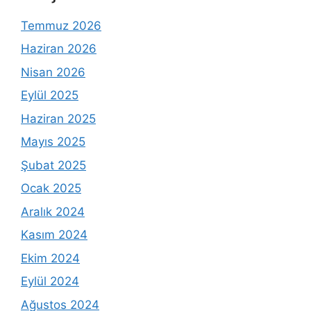
Temmuz 2026
Haziran 2026
Nisan 2026
Eylül 2025
Haziran 2025
Mayıs 2025
Şubat 2025
Ocak 2025
Aralık 2024
Kasım 2024
Ekim 2024
Eylül 2024
Ağustos 2024