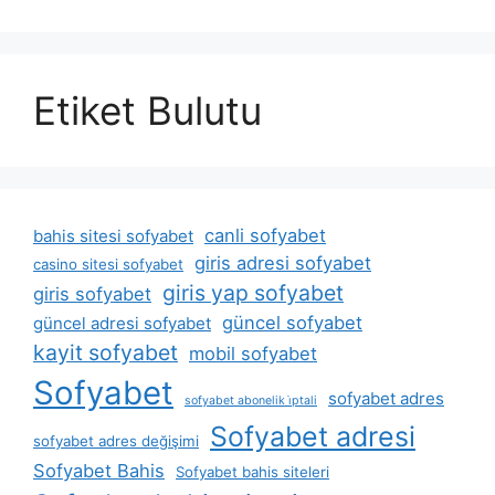
Etiket Bulutu
canli sofyabet
bahis sitesi sofyabet
giris adresi sofyabet
casino sitesi sofyabet
giris yap sofyabet
giris sofyabet
güncel sofyabet
güncel adresi sofyabet
kayit sofyabet
mobil sofyabet
Sofyabet
sofyabet adres
sofyabet abonelik i̇ptali
Sofyabet adresi
sofyabet adres değişimi
Sofyabet Bahis
Sofyabet bahis siteleri