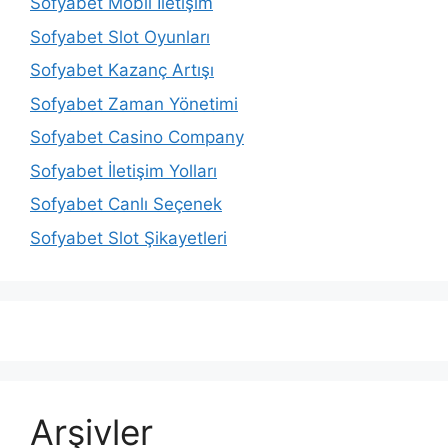
Sofyabet Mobil İletişim
Sofyabet Slot Oyunları
Sofyabet Kazanç Artışı
Sofyabet Zaman Yönetimi
Sofyabet Casino Company
Sofyabet İletişim Yolları
Sofyabet Canlı Seçenek
Sofyabet Slot Şikayetleri
Arşivler