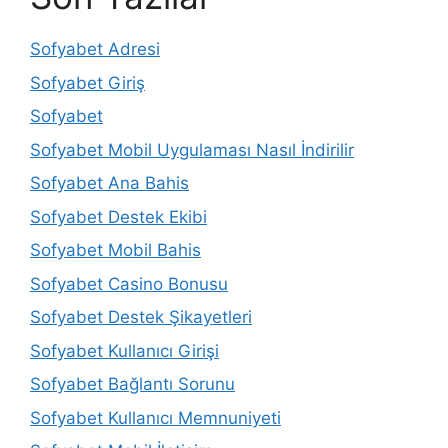
Sofyabet Adresi
Sofyabet Giriş
Sofyabet
Sofyabet Mobil Uygulaması Nasıl İndirilir
Sofyabet Ana Bahis
Sofyabet Destek Ekibi
Sofyabet Mobil Bahis
Sofyabet Casino Bonusu
Sofyabet Destek Şikayetleri
Sofyabet Kullanıcı Girişi
Sofyabet Bağlantı Sorunu
Sofyabet Kullanıcı Memnuniyeti