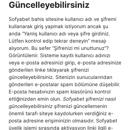
Güncelleyebilirsiniz
Sofyabet bahis sitesine kullanıcı adı ve şifremi
kullanarak giriş yapmak istiyorum ancak şu
anda “Yanlış kullanıcı adı veya şifre girdiniz.
Lütfen kontrol edip tekrar deneyin” mesajı
alıyorum. Bu sefer “Şifrenizi mi unuttunuz”?
Görüntülenir. Sisteme kayıtlı kullanıcı adınızı
veya e-posta adresinizi girip, e-posta adresinize
gönderilen linke tıklayarak şifrenizi
güncelleyebilirsiniz. Sitenizin sunucularından
gönderilen e-postalar spam bölümüne düşebilir.
E-posta hesabınızın spam klasörünü kontrol
ettiğinizden emin olun.
Sofyabet şifrenizi nasıl
güncelleyebilirsiniz
şifrenizi güncellemenin
önemli tarafı siteye kaydolurken verdiğiniz e-
posta adresine erişiminizin olmasıdır. Sofyabet
üyelik işlemi sırasında aktivasyon linki ilgili e-