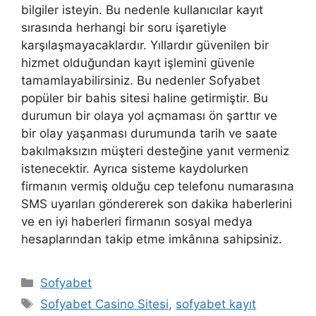
bilgiler isteyin. Bu nedenle kullanıcılar kayıt
sırasında herhangi bir soru işaretiyle
karşılaşmayacaklardır. Yıllardır güvenilen bir
hizmet olduğundan kayıt işlemini güvenle
tamamlayabilirsiniz. Bu nedenler Sofyabet
popüler bir bahis sitesi haline getirmiştir. Bu
durumun bir olaya yol açmaması ön şarttır ve
bir olay yaşanması durumunda tarih ve saate
bakılmaksızın müşteri desteğine yanıt vermeniz
istenecektir. Ayrıca sisteme kaydolurken
firmanın vermiş olduğu cep telefonu numarasına
SMS uyarıları göndererek son dakika haberlerini
ve en iyi haberleri firmanın sosyal medya
hesaplarından takip etme imkânına sahipsiniz.
Kategoriler
Sofyabet
Etiketler
Sofyabet Casino Sitesi
,
sofyabet kayıt