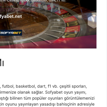
ı
bol, ​​basketbol, ​​dart, f1 vb. çeşitli sporları,
ştirmenize olanak sağlar. Sofyabet oyun yayını,
ştığı bilinen tüm popüler oyunları görüntülemenizi
çin oyunu yayınlayan yasadışı bahisçinin adresiyle