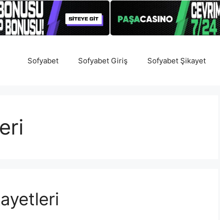
Sofyabet
Sofyabet Giriş
Sofyabet Şikayet
eri
yetleri