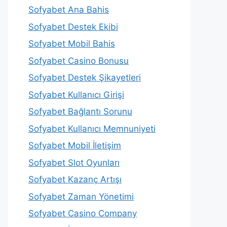
Sofyabet Ana Bahis
Sofyabet Destek Ekibi
Sofyabet Mobil Bahis
Sofyabet Casino Bonusu
Sofyabet Destek Şikayetleri
Sofyabet Kullanıcı Girişi
Sofyabet Bağlantı Sorunu
Sofyabet Kullanıcı Memnuniyeti
Sofyabet Mobil İletişim
Sofyabet Slot Oyunları
Sofyabet Kazanç Artışı
Sofyabet Zaman Yönetimi
Sofyabet Casino Company