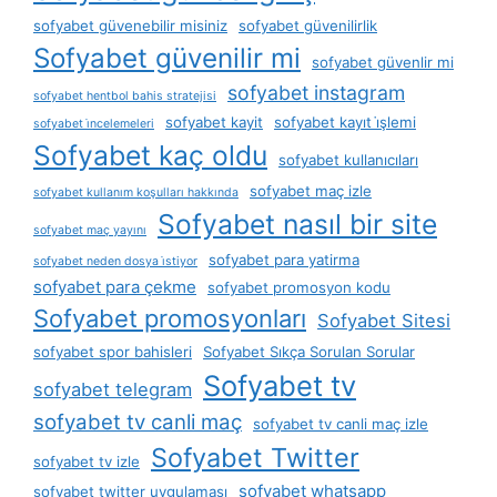
sofyabet güvenebilir misiniz
sofyabet güvenilirlik
Sofyabet güvenilir mi
sofyabet güvenlir mi
sofyabet instagram
sofyabet hentbol bahis stratejisi
sofyabet kayit
sofyabet kayıt i̇şlemi
sofyabet i̇ncelemeleri
Sofyabet kaç oldu
sofyabet kullanıcıları
sofyabet maç izle
sofyabet kullanım koşulları hakkında
Sofyabet nasıl bir site
sofyabet maç yayını
sofyabet para yatirma
sofyabet neden dosya i̇stiyor
sofyabet para çekme
sofyabet promosyon kodu
Sofyabet promosyonları
Sofyabet Sitesi
sofyabet spor bahisleri
Sofyabet Sıkça Sorulan Sorular
Sofyabet tv
sofyabet telegram
sofyabet tv canli maç
sofyabet tv canli maç izle
Sofyabet Twitter
sofyabet tv izle
sofyabet whatsapp
sofyabet twitter uygulaması