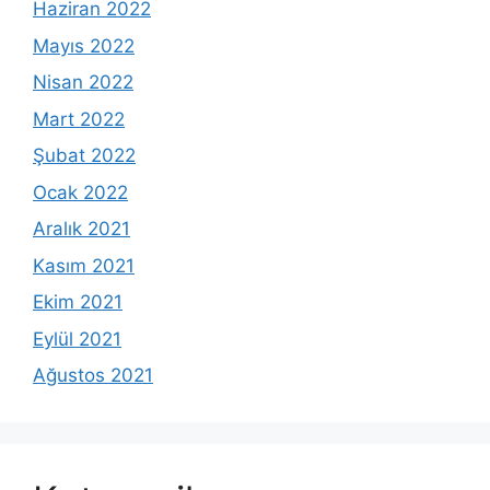
Haziran 2022
Mayıs 2022
Nisan 2022
Mart 2022
Şubat 2022
Ocak 2022
Aralık 2021
Kasım 2021
Ekim 2021
Eylül 2021
Ağustos 2021