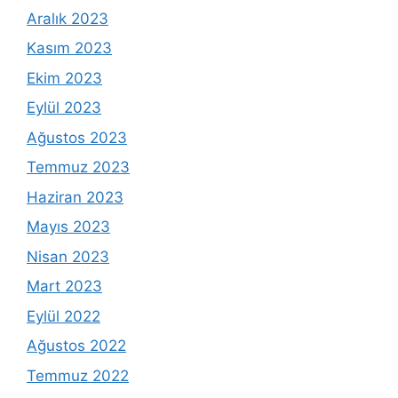
Aralık 2023
Kasım 2023
Ekim 2023
Eylül 2023
Ağustos 2023
Temmuz 2023
Haziran 2023
Mayıs 2023
Nisan 2023
Mart 2023
Eylül 2022
Ağustos 2022
Temmuz 2022