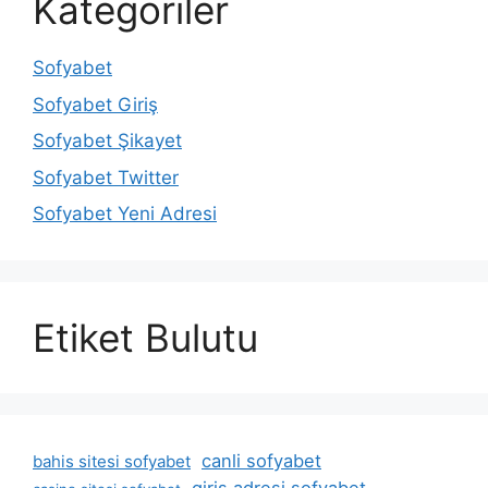
Kategoriler
Sofyabet
Sofyabet Giriş
Sofyabet Şikayet
Sofyabet Twitter
Sofyabet Yeni Adresi
Etiket Bulutu
canli sofyabet
bahis sitesi sofyabet