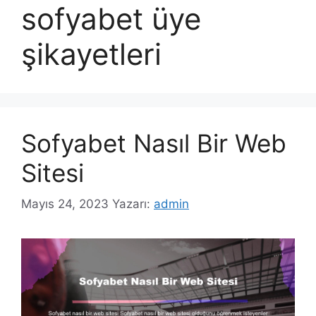
sofyabet üye
şikayetleri
Sofyabet Nasıl Bir Web
Sitesi
Mayıs 24, 2023
Yazarı:
admin