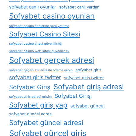
sofyabet canlı oyunlar
sofyabet canlı yardım
Sofyabet casino oyunları
sofyabet casino sitelerine para yatırma
Sofyabet Casino Sitesi
sofyabet casino sitesi güvenilirliği
sofyabet casino web sitesi güvenilir mi
Sofyabet gerçek adresi
sofyabet girisi
sofyabet geçerli bir adresle ödeme yapın
sofyabet giris twitter
sofyabet giris twitter
Sofyabet giriş adresi
Sofyabet Giriş
Sofyabet Girişi
sofyabet giriş adresi erişim
Sofyabet giriş yap
sofyabet güncel
sofyabet güncel adres
Sofyabet güncel adresi
Sofyabet güncel giriş