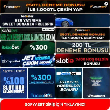
×
SOFYABET GİRİŞ İÇİN TIKLAYINIZ!