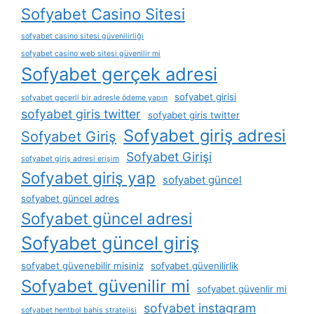
Sofyabet Casino Sitesi
sofyabet casino sitesi güvenilirliği
sofyabet casino web sitesi güvenilir mi
Sofyabet gerçek adresi
sofyabet girisi
sofyabet geçerli bir adresle ödeme yapın
sofyabet giris twitter
sofyabet giris twitter
Sofyabet giriş adresi
Sofyabet Giriş
Sofyabet Girişi
sofyabet giriş adresi erişim
Sofyabet giriş yap
sofyabet güncel
sofyabet güncel adres
Sofyabet güncel adresi
Sofyabet güncel giriş
sofyabet güvenebilir misiniz
sofyabet güvenilirlik
Sofyabet güvenilir mi
sofyabet güvenlir mi
sofyabet instagram
sofyabet hentbol bahis stratejisi