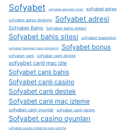
Sofyabet
sofyabet adres
sofyabet abonelik i̇ptali
Sofyabet adresi
sofyabet adres değişimi
Sofyabet Bahis
Sofyabet bahis siteleri
Sofyabet bahis sitesi
sofyabet basketbol
Sofyabet bonus
sofyabet belgeleri nasıl gönderilir
sofyabet canli
sofyabet canli destek
sofyabet canli maç izle
Sofyabet canlı bahis
Sofyabet canlı casino
Sofyabet canlı destek
Sofyabet canlı maç izleme
sofyabet canlı oyunlar
sofyabet canlı yardım
Sofyabet casino oyunları
sofyabet casino sitelerine para yatırma