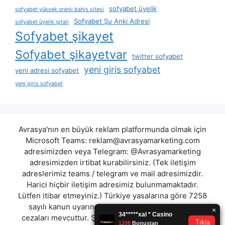
sofyabet üyelik
sofyabet yüksek oranlı bahis sitesi
Sofyabet Şu Anki Adresi
sofyabet üyelik i̇ptali
Sofyabet şikayet
Sofyabet şikayetvar
twitter sofyabet
yeni giris sofyabet
yeni adresi sofyabet
yeni giris sofyabet
Avrasya'nın en büyük reklam platformunda olmak için
Microsoft Teams:
reklam@avrasyamarketing.com
adresimizden veya Telegram: @Avrasyamarketing
adresimizden irtibat kurabilirsiniz. (Tek iletişim
adreslerimiz teams / telegram ve mail adresimizdir.
Harici hiçbir iletişim adresimiz bulunmamaktadır.
Lütfen itibar etmeyiniz.) Türkiye yasalarına göre 7258
sayılı kanun uyarınca yasa dışı bahis oynamanın
cezaları mevcuttur. Şu an bulunduğunuz site hiç bir