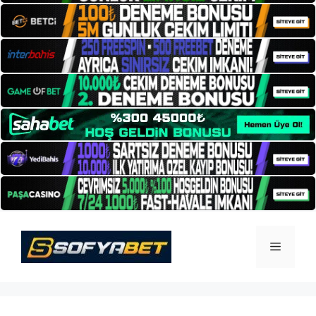
İçeriğe
atla
Menü