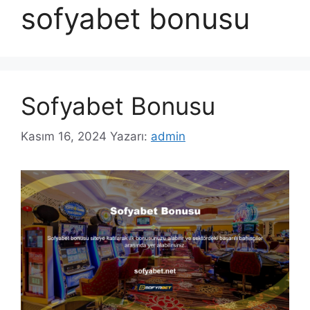
sofyabet bonusu
Sofyabet Bonusu
Kasım 16, 2024
Yazarı:
admin