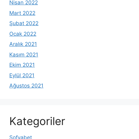
Nisan 2022
Mart 2022
Şubat 2022
Ocak 2022
Aralık 2021
Kasım 2021
Ekim 2021
Eylül 2021
Ağustos 2021
Kategoriler
Sofyabet