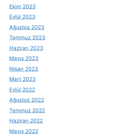
Ekim 2023
Eylül 2023
Ağustos 2023
Temmuz 2023
Haziran 2023
Mayıs 2023
Nisan 2023
Mart 2023
Eylül 2022
Ağustos 2022
Temmuz 2022
Haziran 2022
Mayıs 2022