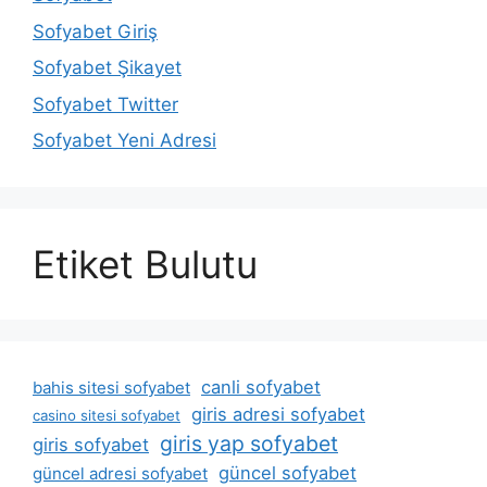
Sofyabet Giriş
Sofyabet Şikayet
Sofyabet Twitter
Sofyabet Yeni Adresi
Etiket Bulutu
canli sofyabet
bahis sitesi sofyabet
giris adresi sofyabet
casino sitesi sofyabet
giris yap sofyabet
giris sofyabet
güncel sofyabet
güncel adresi sofyabet