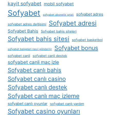
kayit sofyabet
mobil sofyabet
Sofyabet
sofyabet adres
sofyabet abonelik i̇ptali
Sofyabet adresi
sofyabet adres değişimi
Sofyabet Bahis
Sofyabet bahis siteleri
Sofyabet bahis sitesi
sofyabet basketbol
Sofyabet bonus
sofyabet belgeleri nasıl gönderilir
sofyabet canli
sofyabet canli destek
sofyabet canli maç izle
Sofyabet canlı bahis
Sofyabet canlı casino
Sofyabet canlı destek
Sofyabet canlı maç izleme
sofyabet canlı oyunlar
sofyabet canlı yardım
Sofyabet casino oyunları