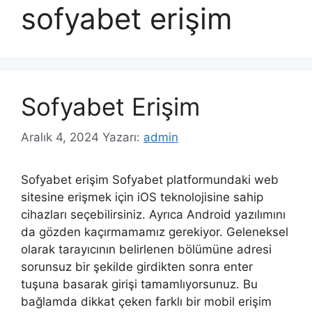
sofyabet erişim
Sofyabet Erişim
Aralık 4, 2024
Yazarı:
admin
Sofyabet erişim Sofyabet platformundaki web
sitesine erişmek için iOS teknolojisine sahip
cihazları seçebilirsiniz. Ayrıca Android yazılımını
da gözden kaçırmamamız gerekiyor. Geleneksel
olarak tarayıcının belirlenen bölümüne adresi
sorunsuz bir şekilde girdikten sonra enter
tuşuna basarak girişi tamamlıyorsunuz. Bu
bağlamda dikkat çeken farklı bir mobil erişim