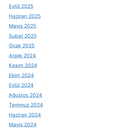
Eylül 2025
Haziran 2025
Mayıs 2025
Şubat 2025
Ocak 2025
Aralık 2024
Kasım 2024
Ekim 2024
Eylül 2024
Ağustos 2024
Temmuz 2024
Haziran 2024
Mayıs 2024