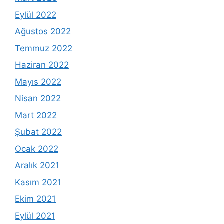
Eylül 2022
Ağustos 2022
Temmuz 2022
Haziran 2022
Mayıs 2022
Nisan 2022
Mart 2022
Şubat 2022
Ocak 2022
Aralık 2021
Kasım 2021
Ekim 2021
Eylül 2021