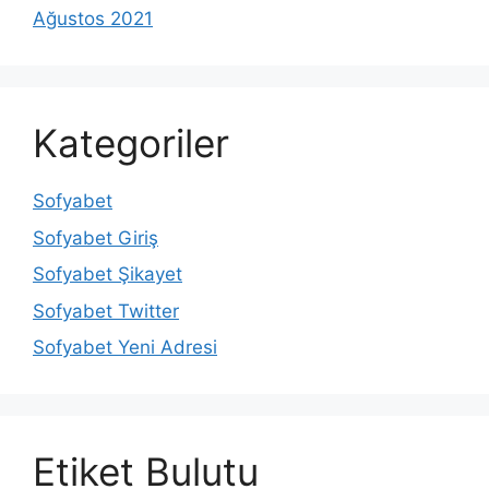
Ağustos 2021
Kategoriler
Sofyabet
Sofyabet Giriş
Sofyabet Şikayet
Sofyabet Twitter
Sofyabet Yeni Adresi
Etiket Bulutu