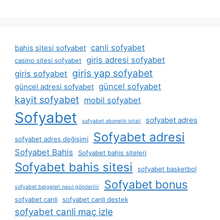
canli sofyabet
bahis sitesi sofyabet
giris adresi sofyabet
casino sitesi sofyabet
giris yap sofyabet
giris sofyabet
güncel sofyabet
güncel adresi sofyabet
kayit sofyabet
mobil sofyabet
Sofyabet
sofyabet adres
sofyabet abonelik i̇ptali
Sofyabet adresi
sofyabet adres değişimi
Sofyabet Bahis
Sofyabet bahis siteleri
Sofyabet bahis sitesi
sofyabet basketbol
Sofyabet bonus
sofyabet belgeleri nasıl gönderilir
sofyabet canli
sofyabet canli destek
sofyabet canli maç izle