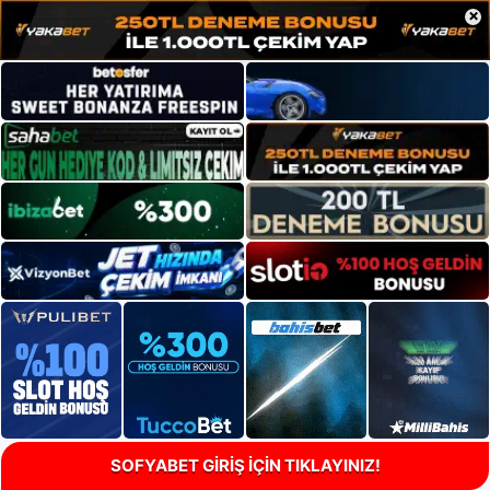
×
SOFYABET GİRİŞ İÇİN TIKLAYINIZ!