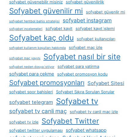
sofyabet güvenebilir misiniz
sofyabet güvenilirlik
Sofyabet güvenilir mi
sofyabet güvenlir mi
sofyabet instagram
sofyabet hentbol bahis stratejisi
sofyabet kayit
sofyabet kayıt i̇şlemi
sofyabet i̇ncelemeleri
Sofyabet kaç oldu
sofyabet kullanıcıları
sofyabet maç izle
sofyabet kullanım koşulları hakkında
Sofyabet nasıl bir site
sofyabet maç yayını
sofyabet para yatirma
sofyabet neden dosya i̇stiyor
sofyabet para çekme
sofyabet promosyon kodu
Sofyabet promosyonları
Sofyabet Sitesi
sofyabet spor bahisleri
Sofyabet Sıkça Sorulan Sorular
Sofyabet tv
sofyabet telegram
sofyabet tv canli maç
sofyabet tv canli maç izle
Sofyabet Twitter
sofyabet tv izle
sofyabet whatsapp
sofyabet twitter uygulaması