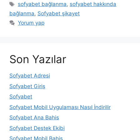
Etiketler
sofyabet bağlanma
,
sofyabet hakkında
bağlanma
,
Sofyabet şikayet
Yorum yap
Son Yazılar
Sofyabet Adresi
Sofyabet Giriş
Sofyabet
Sofyabet Mobil Uygulaması Nasıl İndirilir
Sofyabet Ana Bahis
Sofyabet Destek Ekibi
Sofyabet Mobil Bahis