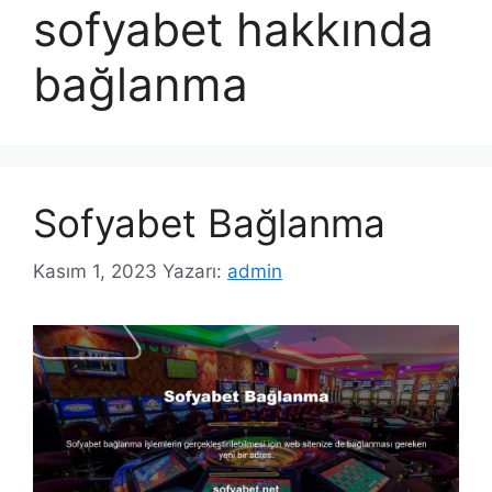
sofyabet hakkında
bağlanma
Sofyabet Bağlanma
Kasım 1, 2023
Yazarı:
admin