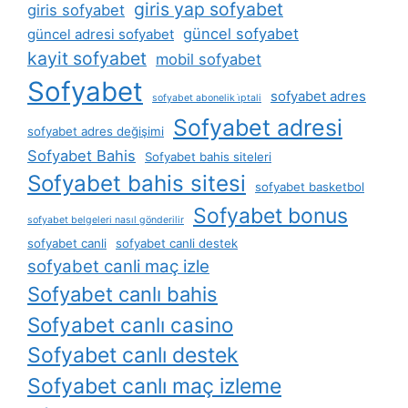
giris yap sofyabet
giris sofyabet
güncel sofyabet
güncel adresi sofyabet
kayit sofyabet
mobil sofyabet
Sofyabet
sofyabet adres
sofyabet abonelik i̇ptali
Sofyabet adresi
sofyabet adres değişimi
Sofyabet Bahis
Sofyabet bahis siteleri
Sofyabet bahis sitesi
sofyabet basketbol
Sofyabet bonus
sofyabet belgeleri nasıl gönderilir
sofyabet canli
sofyabet canli destek
sofyabet canli maç izle
Sofyabet canlı bahis
Sofyabet canlı casino
Sofyabet canlı destek
Sofyabet canlı maç izleme