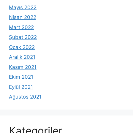
Mayıs 2022
Nisan 2022
Mart 2022
Şubat 2022
Ocak 2022
Aralık 2021
Kasım 2021
Ekim 2021
Eylül 2021
Ağustos 2021
Kategoriler