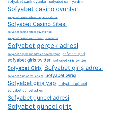
sofyabet canlı oyunlar
sofyabet canlı yardım
Sofyabet casino oyunları
sofyabet casino sitelerine para yatırma
Sofyabet Casino Sitesi
sofyabet casino sitesi güvenilirliği
sofyabet casino web sitesi güvenilir mi
Sofyabet gerçek adresi
sofyabet girisi
sofyabet geçerli bir adresle ödeme yapın
sofyabet giris twitter
sofyabet giris twitter
Sofyabet giriş adresi
Sofyabet Giriş
Sofyabet Girişi
sofyabet giriş adresi erişim
Sofyabet giriş yap
sofyabet güncel
sofyabet güncel adres
Sofyabet güncel adresi
Sofyabet güncel giriş