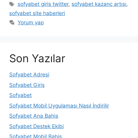
Etiketler
sofyabet giris twitter
,
sofyabet kazanç artışı
,
sofyabet site haberleri
Yorum yap
Son Yazılar
Sofyabet Adresi
Sofyabet Giriş
Sofyabet
Sofyabet Mobil Uygulaması Nasıl İndirilir
Sofyabet Ana Bahis
Sofyabet Destek Ekibi
Sofyabet Mobil Bahis