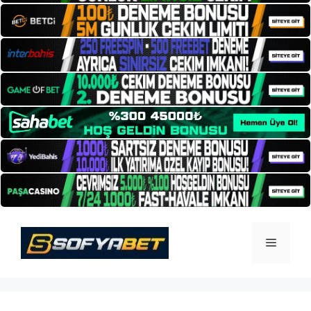
İçeriğe
atla
Menü