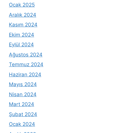
Ocak 2025
Aralık 2024
Kasım 2024
Ekim 2024
Eylül 2024
Ağustos 2024
Temmuz 2024
Haziran 2024
Mayıs 2024
Nisan 2024
Mart 2024
Şubat 2024
Ocak 2024