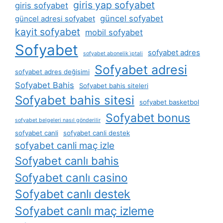
giris yap sofyabet
giris sofyabet
güncel sofyabet
güncel adresi sofyabet
kayit sofyabet
mobil sofyabet
Sofyabet
sofyabet adres
sofyabet abonelik i̇ptali
Sofyabet adresi
sofyabet adres değişimi
Sofyabet Bahis
Sofyabet bahis siteleri
Sofyabet bahis sitesi
sofyabet basketbol
Sofyabet bonus
sofyabet belgeleri nasıl gönderilir
sofyabet canli
sofyabet canli destek
sofyabet canli maç izle
Sofyabet canlı bahis
Sofyabet canlı casino
Sofyabet canlı destek
Sofyabet canlı maç izleme