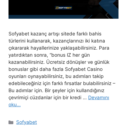
Sofyabet kazanç artışı sitede farklı bahis
türlerini kullanarak, kazançlarınızı iki katına
çıkararak hayallerinize yaklaşabilirsiniz. Para
yatırdıktan sonra, “bonus IZ her gün
kazanabilirsiniz. Ücretsiz dönüşler ve günlük
bonuslar gibi daha fazla Sofyabet Casino
oyunları oynayabilirsiniz, bu adımları takip
edebileceğiniz için farklı fırsatlar bulabilirsiniz –
Bu adımlar için. Bir şeyler için kullandığınız
çevrimiçi cüzdanlar için bir kredi …
Devamını
oku…
Kategoriler
Sofyabet