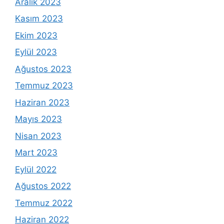
Aralık 2023
Kasım 2023
Ekim 2023
Eylül 2023
Ağustos 2023
Temmuz 2023
Haziran 2023
Mayıs 2023
Nisan 2023
Mart 2023
Eylül 2022
Ağustos 2022
Temmuz 2022
Haziran 2022