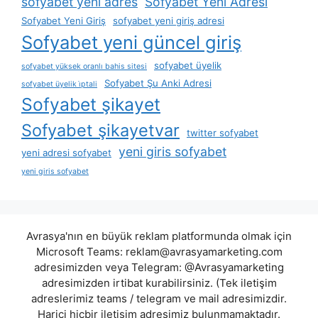
sofyabet yeni adres
Sofyabet Yeni Adresi
Sofyabet Yeni Giriş
sofyabet yeni giriş adresi
Sofyabet yeni güncel giriş
sofyabet üyelik
sofyabet yüksek oranlı bahis sitesi
Sofyabet Şu Anki Adresi
sofyabet üyelik i̇ptali
Sofyabet şikayet
Sofyabet şikayetvar
twitter sofyabet
yeni giris sofyabet
yeni adresi sofyabet
yeni giris sofyabet
Avrasya'nın en büyük reklam platformunda olmak için
Microsoft Teams:
reklam@avrasyamarketing.com
adresimizden veya Telegram: @Avrasyamarketing
adresimizden irtibat kurabilirsiniz. (Tek iletişim
adreslerimiz teams / telegram ve mail adresimizdir.
Harici hiçbir iletişim adresimiz bulunmamaktadır.