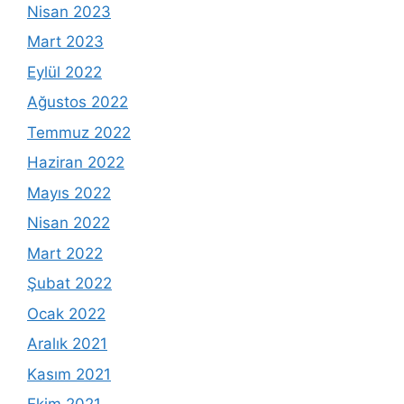
Nisan 2023
Mart 2023
Eylül 2022
Ağustos 2022
Temmuz 2022
Haziran 2022
Mayıs 2022
Nisan 2022
Mart 2022
Şubat 2022
Ocak 2022
Aralık 2021
Kasım 2021