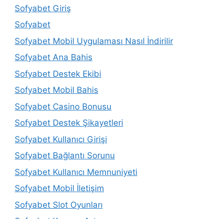
Sofyabet Giriş
Sofyabet
Sofyabet Mobil Uygulaması Nasıl İndirilir
Sofyabet Ana Bahis
Sofyabet Destek Ekibi
Sofyabet Mobil Bahis
Sofyabet Casino Bonusu
Sofyabet Destek Şikayetleri
Sofyabet Kullanıcı Girişi
Sofyabet Bağlantı Sorunu
Sofyabet Kullanıcı Memnuniyeti
Sofyabet Mobil İletişim
Sofyabet Slot Oyunları