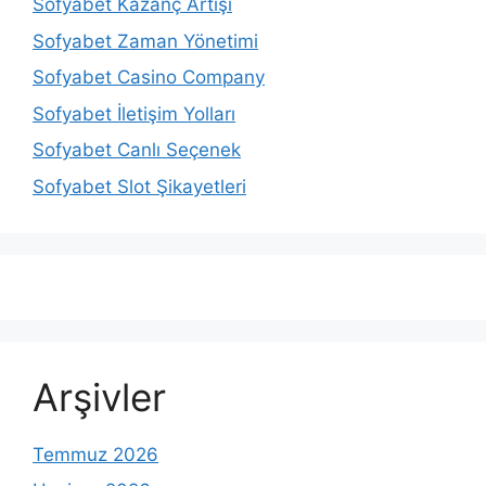
Sofyabet Kazanç Artışı
Sofyabet Zaman Yönetimi
Sofyabet Casino Company
Sofyabet İletişim Yolları
Sofyabet Canlı Seçenek
Sofyabet Slot Şikayetleri
Arşivler
Temmuz 2026