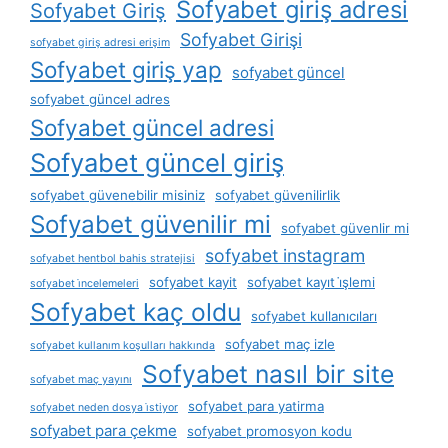
Sofyabet giriş adresi
Sofyabet Giriş
Sofyabet Girişi
sofyabet giriş adresi erişim
Sofyabet giriş yap
sofyabet güncel
sofyabet güncel adres
Sofyabet güncel adresi
Sofyabet güncel giriş
sofyabet güvenebilir misiniz
sofyabet güvenilirlik
Sofyabet güvenilir mi
sofyabet güvenlir mi
sofyabet instagram
sofyabet hentbol bahis stratejisi
sofyabet kayit
sofyabet kayıt i̇şlemi
sofyabet i̇ncelemeleri
Sofyabet kaç oldu
sofyabet kullanıcıları
sofyabet maç izle
sofyabet kullanım koşulları hakkında
Sofyabet nasıl bir site
sofyabet maç yayını
sofyabet para yatirma
sofyabet neden dosya i̇stiyor
sofyabet para çekme
sofyabet promosyon kodu