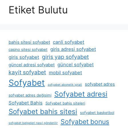
Etiket Bulutu
canli sofyabet
bahis sitesi sofyabet
giris adresi sofyabet
casino sitesi sofyabet
giris yap sofyabet
giris sofyabet
güncel sofyabet
güncel adresi sofyabet
kayit sofyabet
mobil sofyabet
Sofyabet
sofyabet adres
sofyabet abonelik i̇ptali
Sofyabet adresi
sofyabet adres değişimi
Sofyabet Bahis
Sofyabet bahis siteleri
Sofyabet bahis sitesi
sofyabet basketbol
Sofyabet bonus
sofyabet belgeleri nasıl gönderilir