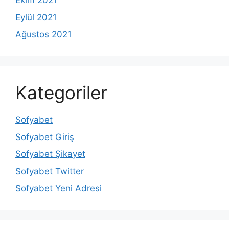
Ekim 2021
Eylül 2021
Ağustos 2021
Kategoriler
Sofyabet
Sofyabet Giriş
Sofyabet Şikayet
Sofyabet Twitter
Sofyabet Yeni Adresi