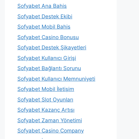
Sofyabet Ana Bahis
Sofyabet Destek Ekibi
Sofyabet Mobil Bahis
Sofyabet Casino Bonusu
Sofyabet Destek Şikayetleri
Sofyabet Kullanıcı Girişi
Sofyabet Bağlantı Sorunu
Sofyabet Kullanıcı Memnuniyeti
Sofyabet Mobil İletişim
Sofyabet Slot Oyunları
Sofyabet Kazanç Artışı
Sofyabet Zaman Yönetimi
Sofyabet Casino Company