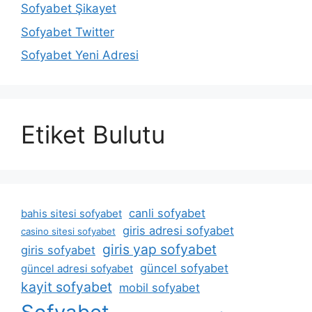
Sofyabet Şikayet
Sofyabet Twitter
Sofyabet Yeni Adresi
Etiket Bulutu
canli sofyabet
bahis sitesi sofyabet
giris adresi sofyabet
casino sitesi sofyabet
giris yap sofyabet
giris sofyabet
güncel sofyabet
güncel adresi sofyabet
kayit sofyabet
mobil sofyabet