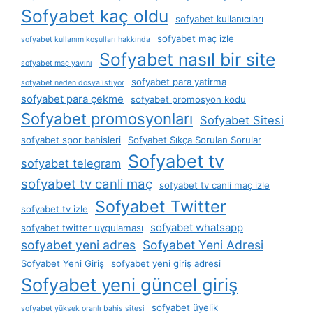
Sofyabet kaç oldu
sofyabet kullanıcıları
sofyabet maç izle
sofyabet kullanım koşulları hakkında
Sofyabet nasıl bir site
sofyabet maç yayını
sofyabet para yatirma
sofyabet neden dosya i̇stiyor
sofyabet para çekme
sofyabet promosyon kodu
Sofyabet promosyonları
Sofyabet Sitesi
sofyabet spor bahisleri
Sofyabet Sıkça Sorulan Sorular
Sofyabet tv
sofyabet telegram
sofyabet tv canli maç
sofyabet tv canli maç izle
Sofyabet Twitter
sofyabet tv izle
sofyabet whatsapp
sofyabet twitter uygulaması
sofyabet yeni adres
Sofyabet Yeni Adresi
Sofyabet Yeni Giriş
sofyabet yeni giriş adresi
Sofyabet yeni güncel giriş
sofyabet üyelik
sofyabet yüksek oranlı bahis sitesi