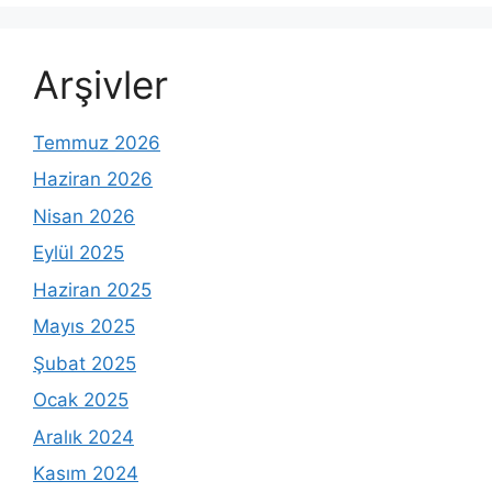
Arşivler
Temmuz 2026
Haziran 2026
Nisan 2026
Eylül 2025
Haziran 2025
Mayıs 2025
Şubat 2025
Ocak 2025
Aralık 2024
Kasım 2024