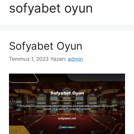
sofyabet oyun
Sofyabet Oyun
Temmuz 1, 2023
Yazarı:
admin