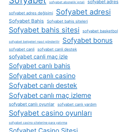
Sofyabet
sofyabet adres
sofyabet abonelik i̇ptali
Sofyabet adresi
sofyabet adres değişimi
Sofyabet Bahis
Sofyabet bahis siteleri
Sofyabet bahis sitesi
sofyabet basketbol
Sofyabet bonus
sofyabet belgeleri nasıl gönderilir
sofyabet canli
sofyabet canli destek
sofyabet canli maç izle
Sofyabet canlı bahis
Sofyabet canlı casino
Sofyabet canlı destek
Sofyabet canlı maç izleme
sofyabet canlı oyunlar
sofyabet canlı yardım
Sofyabet casino oyunları
sofyabet casino sitelerine para yatırma
Sofyabet Casino Sitesi