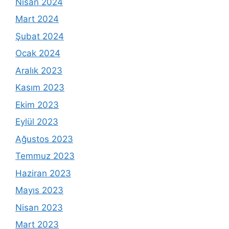
Nisan 2024
Mart 2024
Şubat 2024
Ocak 2024
Aralık 2023
Kasım 2023
Ekim 2023
Eylül 2023
Ağustos 2023
Temmuz 2023
Haziran 2023
Mayıs 2023
Nisan 2023
Mart 2023