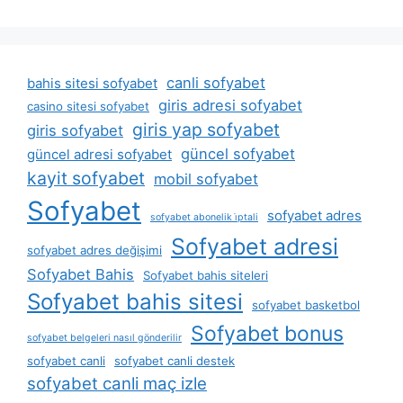
canli sofyabet
bahis sitesi sofyabet
giris adresi sofyabet
casino sitesi sofyabet
giris yap sofyabet
giris sofyabet
güncel sofyabet
güncel adresi sofyabet
kayit sofyabet
mobil sofyabet
Sofyabet
sofyabet adres
sofyabet abonelik i̇ptali
Sofyabet adresi
sofyabet adres değişimi
Sofyabet Bahis
Sofyabet bahis siteleri
Sofyabet bahis sitesi
sofyabet basketbol
Sofyabet bonus
sofyabet belgeleri nasıl gönderilir
sofyabet canli
sofyabet canli destek
sofyabet canli maç izle