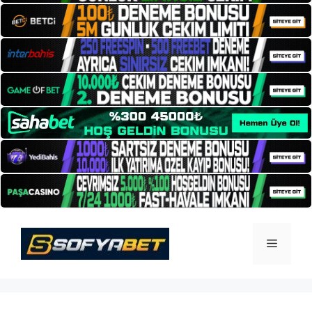
İçeriğe
atla
Menü