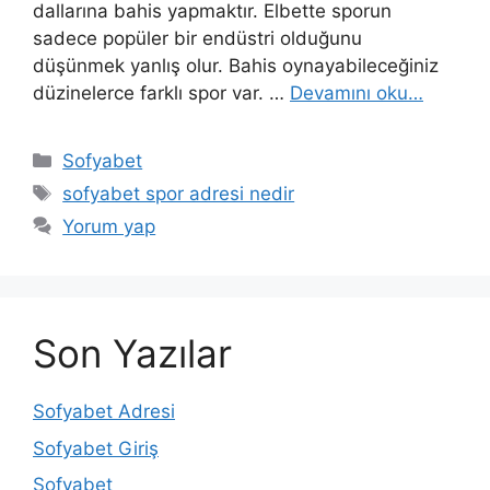
dallarına bahis yapmaktır. Elbette sporun
sadece popüler bir endüstri olduğunu
düşünmek yanlış olur. Bahis oynayabileceğiniz
düzinelerce farklı spor var. …
Devamını oku…
Kategoriler
Sofyabet
Etiketler
sofyabet spor adresi nedir
Yorum yap
Son Yazılar
Sofyabet Adresi
Sofyabet Giriş
Sofyabet