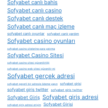
Sofyabet canlı bahis
Sofyabet canlı casino
Sofyabet canlı destek
Sofyabet canlı maç izleme
sofyabet canlı oyunlar
sofyabet canlı yardım
Sofyabet casino oyunları
sofyabet casino sitelerine para yatırma
Sofyabet Casino Sitesi
sofyabet casino sitesi güvenilirliği
sofyabet casino web sitesi güvenilir mi
Sofyabet gerçek adresi
sofyabet girisi
sofyabet geçerli bir adresle ödeme yapın
sofyabet giris twitter
sofyabet giris twitter
Sofyabet giriş adresi
Sofyabet Giriş
Sofyabet Girişi
sofyabet giriş adresi erişim