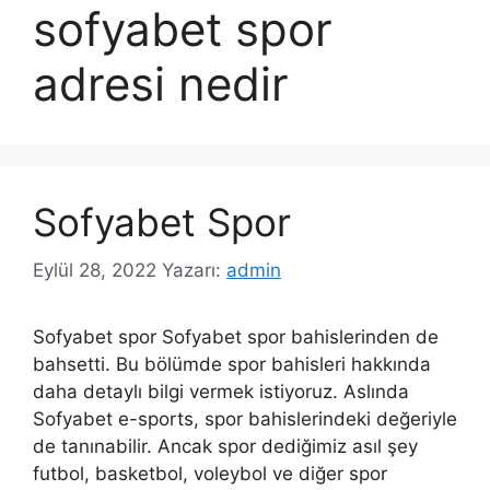
sofyabet spor
adresi nedir
Sofyabet Spor
Eylül 28, 2022
Yazarı:
admin
Sofyabet spor Sofyabet spor bahislerinden de
bahsetti. Bu bölümde spor bahisleri hakkında
daha detaylı bilgi vermek istiyoruz. Aslında
Sofyabet e-sports, spor bahislerindeki değeriyle
de tanınabilir. Ancak spor dediğimiz asıl şey
futbol, ​​basketbol, ​​voleybol ve diğer spor