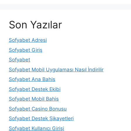
Son Yazılar
Sofyabet Adresi
Sofyabet Giriş
Sofyabet
Sofyabet Mobil Uygulaması Nasıl İndirilir
Sofyabet Ana Bahis
Sofyabet Destek Ekibi
Sofyabet Mobil Bahis
Sofyabet Casino Bonusu
Sofyabet Destek Şikayetleri
Sofyabet Kullanıcı Girişi