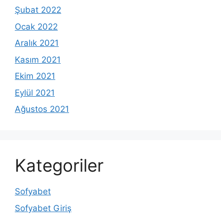
Şubat 2022
Ocak 2022
Aralık 2021
Kasım 2021
Ekim 2021
Eylül 2021
Ağustos 2021
Kategoriler
Sofyabet
Sofyabet Giriş