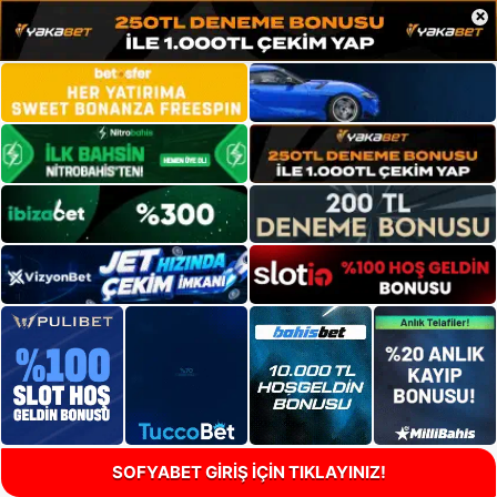
×
SOFYABET GİRİŞ İÇİN TIKLAYINIZ!