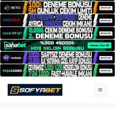
İçeriğe
atla
Menü