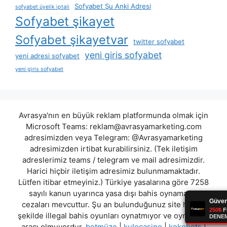
Sofyabet Şu Anki Adresi
sofyabet üyelik i̇ptali
Sofyabet şikayet
Sofyabet şikayetvar
twitter sofyabet
yeni giris sofyabet
yeni adresi sofyabet
yeni giris sofyabet
Avrasya'nın en büyük reklam platformunda olmak için
Microsoft Teams:
reklam@avrasyamarketing.com
adresimizden veya Telegram: @Avrasyamarketing
adresimizden irtibat kurabilirsiniz. (Tek iletişim
adreslerimiz teams / telegram ve mail adresimizdir.
Harici hiçbir iletişim adresimiz bulunmamaktadır.
Lütfen itibar etmeyiniz.) Türkiye yasalarına göre 7258
sayılı kanun uyarınca yasa dışı bahis oynamanın
cezaları mevcuttur. Şu an bulunduğunuz site hiç bir
şekilde illegal bahis oyunları oynatmıyor ve oynamaya
aracı olmuyordur.
betmüze
|
kulecasino
|
kokobets
|