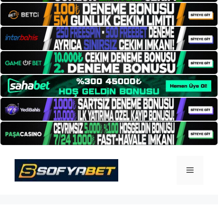
İçeriğe
atla
Menü