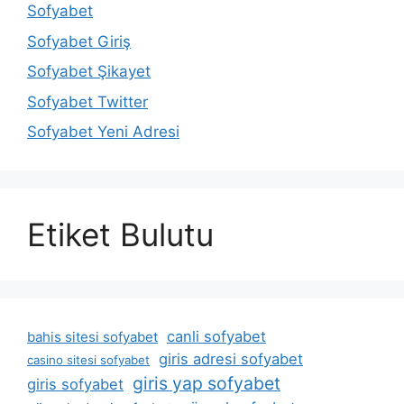
Sofyabet
Sofyabet Giriş
Sofyabet Şikayet
Sofyabet Twitter
Sofyabet Yeni Adresi
Etiket Bulutu
canli sofyabet
bahis sitesi sofyabet
giris adresi sofyabet
casino sitesi sofyabet
giris yap sofyabet
giris sofyabet