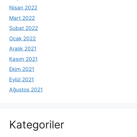
Nisan 2022
Mart 2022
Şubat 2022
Ocak 2022
Aralık 2021
Kasım 2021
Ekim 2021
Eylül 2021
Ağustos 2021
Kategoriler