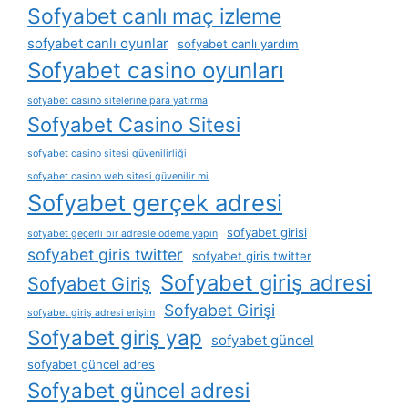
Sofyabet canlı maç izleme
sofyabet canlı oyunlar
sofyabet canlı yardım
Sofyabet casino oyunları
sofyabet casino sitelerine para yatırma
Sofyabet Casino Sitesi
sofyabet casino sitesi güvenilirliği
sofyabet casino web sitesi güvenilir mi
Sofyabet gerçek adresi
sofyabet girisi
sofyabet geçerli bir adresle ödeme yapın
sofyabet giris twitter
sofyabet giris twitter
Sofyabet giriş adresi
Sofyabet Giriş
Sofyabet Girişi
sofyabet giriş adresi erişim
Sofyabet giriş yap
sofyabet güncel
sofyabet güncel adres
Sofyabet güncel adresi