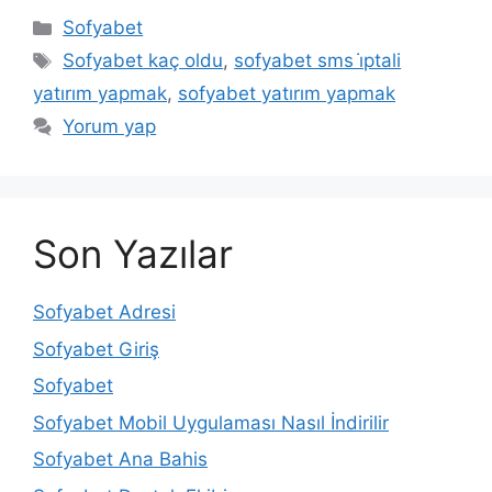
Kategoriler
Sofyabet
Etiketler
Sofyabet kaç oldu
,
sofyabet sms i̇ptali
yatırım yapmak
,
sofyabet yatırım yapmak
Yorum yap
Son Yazılar
Sofyabet Adresi
Sofyabet Giriş
Sofyabet
Sofyabet Mobil Uygulaması Nasıl İndirilir
Sofyabet Ana Bahis