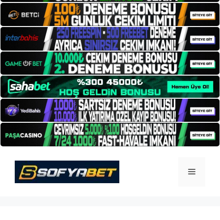
İçeriğe
atla
Menü