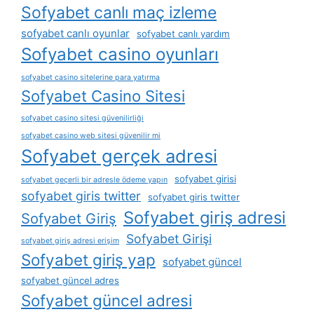
Sofyabet canlı maç izleme
sofyabet canlı oyunlar
sofyabet canlı yardım
Sofyabet casino oyunları
sofyabet casino sitelerine para yatırma
Sofyabet Casino Sitesi
sofyabet casino sitesi güvenilirliği
sofyabet casino web sitesi güvenilir mi
Sofyabet gerçek adresi
sofyabet girisi
sofyabet geçerli bir adresle ödeme yapın
sofyabet giris twitter
sofyabet giris twitter
Sofyabet giriş adresi
Sofyabet Giriş
Sofyabet Girişi
sofyabet giriş adresi erişim
Sofyabet giriş yap
sofyabet güncel
sofyabet güncel adres
Sofyabet güncel adresi