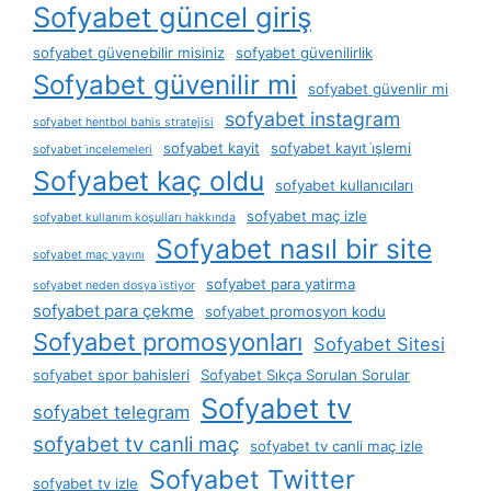
Sofyabet güncel giriş
sofyabet güvenebilir misiniz
sofyabet güvenilirlik
Sofyabet güvenilir mi
sofyabet güvenlir mi
sofyabet instagram
sofyabet hentbol bahis stratejisi
sofyabet kayit
sofyabet kayıt i̇şlemi
sofyabet i̇ncelemeleri
Sofyabet kaç oldu
sofyabet kullanıcıları
sofyabet maç izle
sofyabet kullanım koşulları hakkında
Sofyabet nasıl bir site
sofyabet maç yayını
sofyabet para yatirma
sofyabet neden dosya i̇stiyor
sofyabet para çekme
sofyabet promosyon kodu
Sofyabet promosyonları
Sofyabet Sitesi
sofyabet spor bahisleri
Sofyabet Sıkça Sorulan Sorular
Sofyabet tv
sofyabet telegram
sofyabet tv canli maç
sofyabet tv canli maç izle
Sofyabet Twitter
sofyabet tv izle