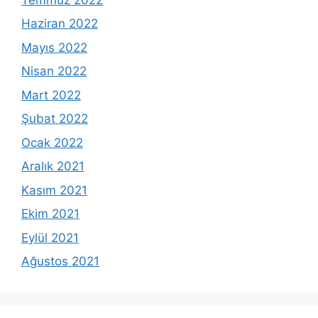
Haziran 2022
Mayıs 2022
Nisan 2022
Mart 2022
Şubat 2022
Ocak 2022
Aralık 2021
Kasım 2021
Ekim 2021
Eylül 2021
Ağustos 2021