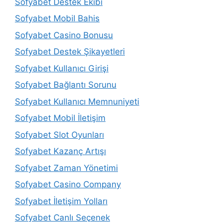
Sofyabet Destek Ekibi
Sofyabet Mobil Bahis
Sofyabet Casino Bonusu
Sofyabet Destek Şikayetleri
Sofyabet Kullanıcı Girişi
Sofyabet Bağlantı Sorunu
Sofyabet Kullanıcı Memnuniyeti
Sofyabet Mobil İletişim
Sofyabet Slot Oyunları
Sofyabet Kazanç Artışı
Sofyabet Zaman Yönetimi
Sofyabet Casino Company
Sofyabet İletişim Yolları
Sofyabet Canlı Seçenek