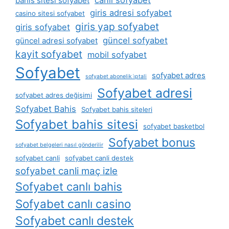
canli sofyabet
bahis sitesi sofyabet
giris adresi sofyabet
casino sitesi sofyabet
giris yap sofyabet
giris sofyabet
güncel sofyabet
güncel adresi sofyabet
kayit sofyabet
mobil sofyabet
Sofyabet
sofyabet adres
sofyabet abonelik i̇ptali
Sofyabet adresi
sofyabet adres değişimi
Sofyabet Bahis
Sofyabet bahis siteleri
Sofyabet bahis sitesi
sofyabet basketbol
Sofyabet bonus
sofyabet belgeleri nasıl gönderilir
sofyabet canli
sofyabet canli destek
sofyabet canli maç izle
Sofyabet canlı bahis
Sofyabet canlı casino
Sofyabet canlı destek