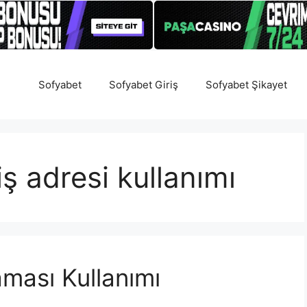
Sofyabet
Sofyabet Giriş
Sofyabet Şikayet
iş adresi kullanımı
ması Kullanımı