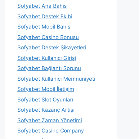
Sofyabet Ana Bahis
Sofyabet Destek Ekibi
Sofyabet Mobil Bahis
Sofyabet Casino Bonusu
Sofyabet Destek Şikayetleri
Sofyabet Kullanıcı Girişi
Sofyabet Bağlantı Sorunu
Sofyabet Kullanıcı Memnuniyeti
Sofyabet Mobil İletişim
Sofyabet Slot Oyunları
Sofyabet Kazanç Artışı
Sofyabet Zaman Yönetimi
Sofyabet Casino Company