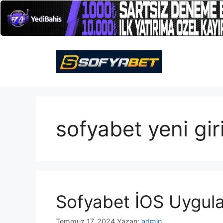
İçeriğe
atla
sofyabet yeni gir
Sofyabet İOS Uygula
Temmuz 17, 2024
Yazarı:
admin