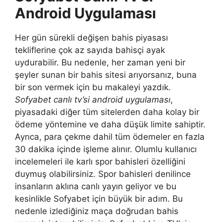
Android Uygulaması
Her gün sürekli değişen bahis piyasası
tekliflerine çok az sayıda bahisçi ayak
uydurabilir. Bu nedenle, her zaman yeni bir
şeyler sunan bir bahis sitesi arıyorsanız, buna
bir son vermek için bu makaleyi yazdık.
Sofyabet canlı tv’si android uygulaması
,
piyasadaki diğer tüm sitelerden daha kolay bir
ödeme yöntemine ve daha düşük limite sahiptir.
Ayrıca, para çekme dahil tüm ödemeler en fazla
30 dakika içinde işleme alınır. Olumlu kullanıcı
incelemeleri ile karlı spor bahisleri özelliğini
duymuş olabilirsiniz. Spor bahisleri denilince
insanların aklına canlı yayın geliyor ve bu
kesinlikle Sofyabet için büyük bir adım. Bu
nedenle izlediğiniz maça doğrudan bahis