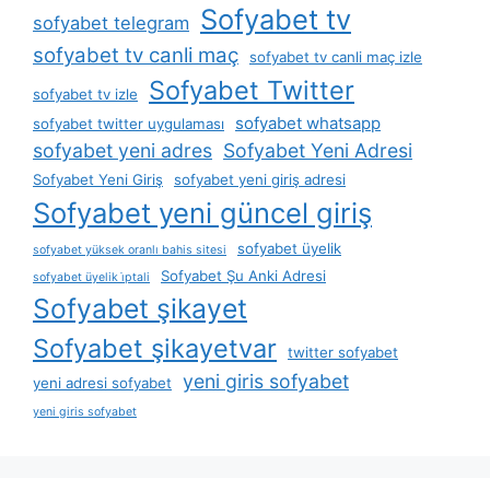
Sofyabet tv
sofyabet telegram
sofyabet tv canli maç
sofyabet tv canli maç izle
Sofyabet Twitter
sofyabet tv izle
sofyabet whatsapp
sofyabet twitter uygulaması
sofyabet yeni adres
Sofyabet Yeni Adresi
Sofyabet Yeni Giriş
sofyabet yeni giriş adresi
Sofyabet yeni güncel giriş
sofyabet üyelik
sofyabet yüksek oranlı bahis sitesi
Sofyabet Şu Anki Adresi
sofyabet üyelik i̇ptali
Sofyabet şikayet
Sofyabet şikayetvar
twitter sofyabet
yeni giris sofyabet
yeni adresi sofyabet
yeni giris sofyabet