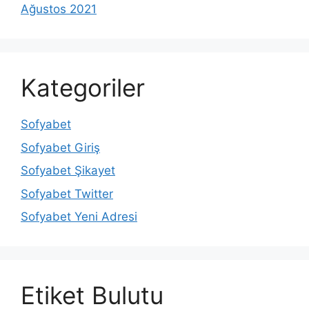
Ağustos 2021
Kategoriler
Sofyabet
Sofyabet Giriş
Sofyabet Şikayet
Sofyabet Twitter
Sofyabet Yeni Adresi
Etiket Bulutu