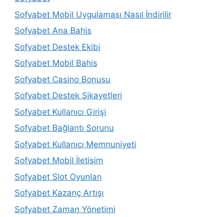
Sofyabet Mobil Uygulaması Nasıl İndirilir
Sofyabet Ana Bahis
Sofyabet Destek Ekibi
Sofyabet Mobil Bahis
Sofyabet Casino Bonusu
Sofyabet Destek Şikayetleri
Sofyabet Kullanıcı Girişi
Sofyabet Bağlantı Sorunu
Sofyabet Kullanıcı Memnuniyeti
Sofyabet Mobil İletişim
Sofyabet Slot Oyunları
Sofyabet Kazanç Artışı
Sofyabet Zaman Yönetimi