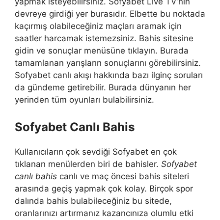
yapmak isteyebilirsiniz. Sofyabet Live TV’nin
devreye girdiği yer burasıdır. Elbette bu noktada
kaçırmış olabileceğiniz maçları aramak için
saatler harcamak istemezsiniz. Bahis sitesine
gidin ve sonuçlar menüsüne tıklayın. Burada
tamamlanan yarışların sonuçlarını görebilirsiniz.
Sofyabet canlı akışı hakkında bazı ilginç soruları
da gündeme getirebilir. Burada dünyanın her
yerinden tüm oyunları bulabilirsiniz.
Sofyabet Canlı Bahis
Kullanıcıların çok sevdiği Sofyabet en çok
tıklanan menülerden biri de bahisler.
Sofyabet
canlı bahis
canlı ve maç öncesi bahis siteleri
arasında geçiş yapmak çok kolay. Birçok spor
dalında bahis bulabileceğiniz bu sitede,
oranlarınızı artırmanız kazancınıza olumlu etki