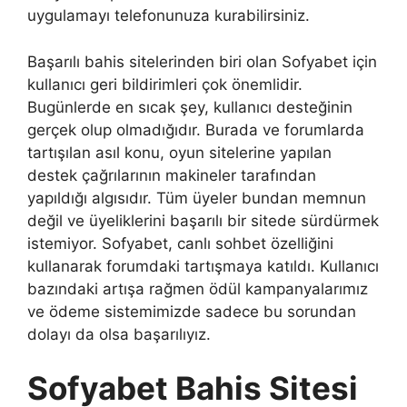
uygulamayı telefonunuza kurabilirsiniz.
Başarılı bahis sitelerinden biri olan Sofyabet için
kullanıcı geri bildirimleri çok önemlidir.
Bugünlerde en sıcak şey, kullanıcı desteğinin
gerçek olup olmadığıdır. Burada ve forumlarda
tartışılan asıl konu, oyun sitelerine yapılan
destek çağrılarının makineler tarafından
yapıldığı algısıdır. Tüm üyeler bundan memnun
değil ve üyeliklerini başarılı bir sitede sürdürmek
istemiyor. Sofyabet, canlı sohbet özelliğini
kullanarak forumdaki tartışmaya katıldı. Kullanıcı
bazındaki artışa rağmen ödül kampanyalarımız
ve ödeme sistemimizde sadece bu sorundan
dolayı da olsa başarılıyız.
Sofyabet Bahis Sitesi