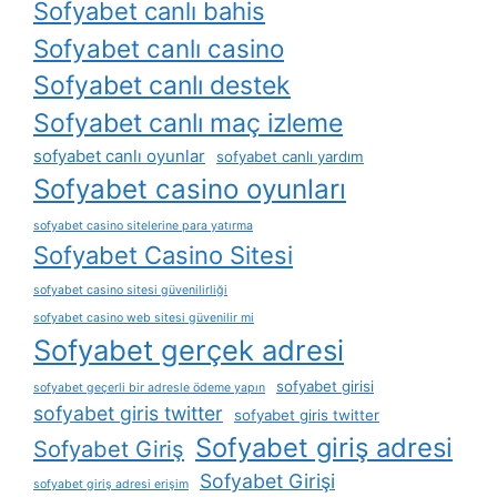
Sofyabet canlı bahis
Sofyabet canlı casino
Sofyabet canlı destek
Sofyabet canlı maç izleme
sofyabet canlı oyunlar
sofyabet canlı yardım
Sofyabet casino oyunları
sofyabet casino sitelerine para yatırma
Sofyabet Casino Sitesi
sofyabet casino sitesi güvenilirliği
sofyabet casino web sitesi güvenilir mi
Sofyabet gerçek adresi
sofyabet girisi
sofyabet geçerli bir adresle ödeme yapın
sofyabet giris twitter
sofyabet giris twitter
Sofyabet giriş adresi
Sofyabet Giriş
Sofyabet Girişi
sofyabet giriş adresi erişim